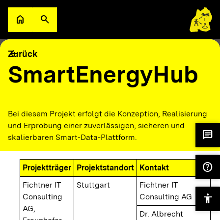
Zum Hauptinhalt springen
home
search
Zur Startseite
Suche öffnen
filter_alt
keyboard_arrow_down
Filter
Karte
arrow_back
Zurück
SmartEnergyHub
Bei diesem Projekt erfolgt die Konzeption, Realisierung
und Erprobung einer zuverlässigen, sicheren und
chat
skalierbaren Smart-Data-Plattform.
help
Projektträger
Projektstandort
Kontakt
Fichtner IT
Stuttgart
Fichtner IT
Consulting
Consulting AG
accessibility
AG,
Dr. Albrecht