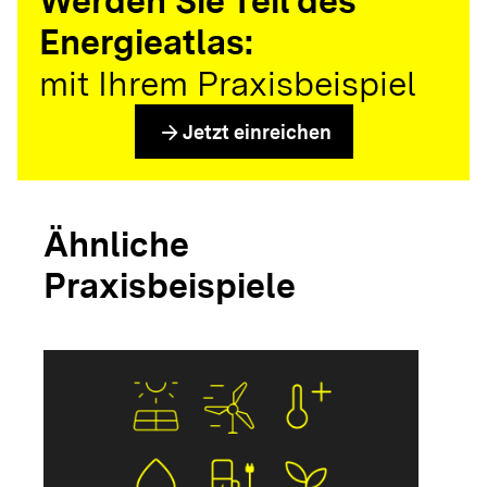
Werden Sie Teil des
Energieatlas:
mit Ihrem Praxisbeispiel
arrow_forward
Jetzt einreichen
Ähnliche
Praxisbeispiele
arrow_forwar