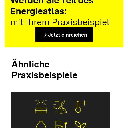
Werden Sie Teil des
Energieatlas:
mit Ihrem Praxisbeispiel
arrow_forward
Jetzt einreichen
Ähnliche
Praxisbeispiele
arrow_forwar