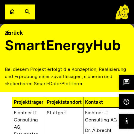
Zum Hauptinhalt springen
home
search
Zur Startseite
Suche öffnen
filter_alt
keyboard_arrow_down
Filter
Karte
arrow_back
Zurück
SmartEnergyHub
Bei diesem Projekt erfolgt die Konzeption, Realisierung
und Erprobung einer zuverlässigen, sicheren und
chat
skalierbaren Smart-Data-Plattform.
help
Projektträger
Projektstandort
Kontakt
Fichtner IT
Stuttgart
Fichtner IT
Consulting
Consulting AG
accessibility
AG,
Dr. Albrecht