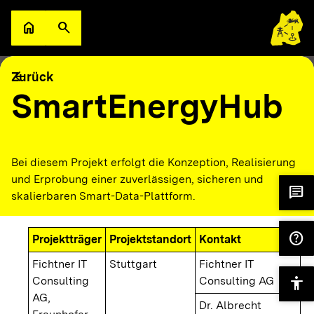
Zum Hauptinhalt springen
home
search
Zur Startseite
Suche öffnen
filter_alt
keyboard_arrow_down
Filter
Karte
arrow_back
Zurück
SmartEnergyHub
Bei diesem Projekt erfolgt die Konzeption, Realisierung
und Erprobung einer zuverlässigen, sicheren und
chat
skalierbaren Smart-Data-Plattform.
help
Projektträger
Projektstandort
Kontakt
Fichtner IT
Stuttgart
Fichtner IT
Consulting
Consulting AG
accessibility
AG,
Dr. Albrecht