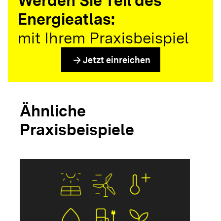
Werden Sie Teil des
Energieatlas:
mit Ihrem Praxisbeispiel
arrow_forward
Jetzt einreichen
Ähnliche
Praxisbeispiele
arrow_forwar