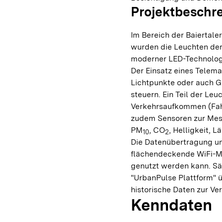
Projektbeschr
Im Bereich der Baiertale
wurden die Leuchten der
moderner LED-Technologi
Der Einsatz eines Telem
Lichtpunkte oder auch G
steuern. Ein Teil der Leu
Verkehrsaufkommen (Fah
zudem Sensoren zur Mes
PM
, CO
, Helligkeit, L
10
2
Die Datenübertragung un
flächendeckende WiFi-Me
genutzt werden kann. Sä
"UrbanPulse Plattform" ü
historische Daten zur Ve
Kenndaten