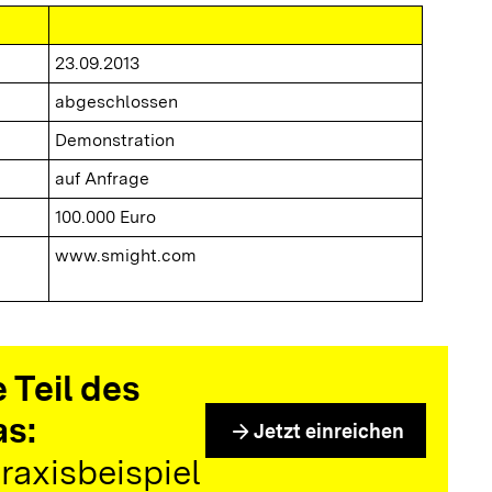
23.09.2013
abgeschlossen
Demonstration
auf Anfrage
100.000 Euro
www.smight.com
 Teil des
as:
arrow_forward
Jetzt einreichen
raxisbeispiel