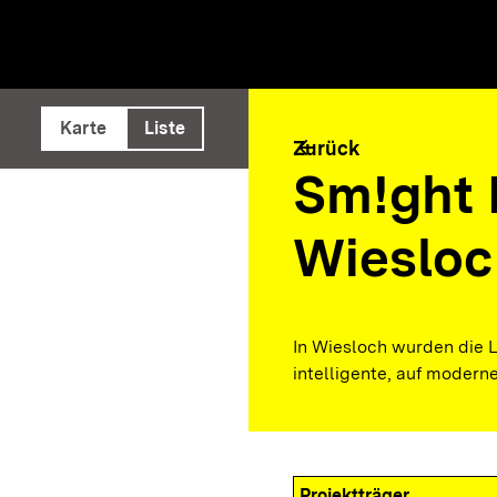
e ausführen
Karte
Liste
arrow_back
Zurück
Sm!ght 
Wiesloc
In Wiesloch wurden die 
intelligente, auf modern
Projektträger