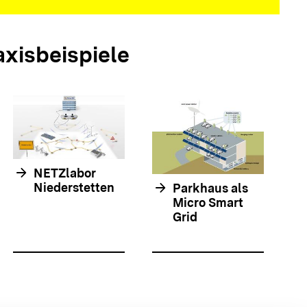
axisbeispiele
arrow_forwar
arrow_forward
NETZlabor
arrow_forward
Niederstetten
Parkhaus als
Micro Smart
Grid
olie springen
olie springen