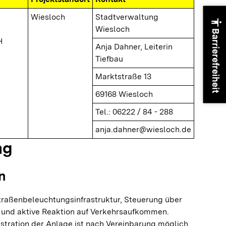
Wiesloch
Stadtverwaltung
accessibility
Wiesloch
Barrierefreiheit
H
Anja Dahner, Leiterin
Tiefbau
Marktstraße 13
69168 Wiesloch
Tel.: 06222 / 84 - 288
anja.dahner@wiesloch.de
ng
n
Straßenbeleuchtungsinfrastruktur, Steuerung über
nd aktive Reaktion auf Verkehrsaufkommen.
tration der Anlage ist nach Vereinbarung möglich.