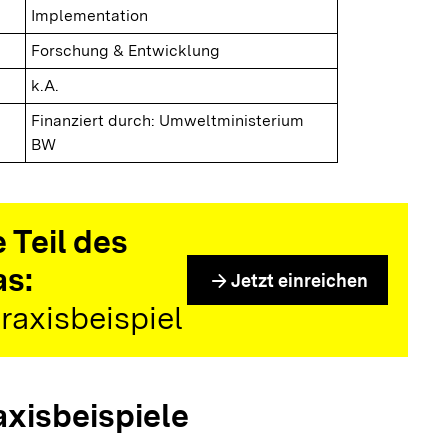
Implementation
Forschung & Entwicklung
k.A.
Finanziert durch: Umweltministerium
BW
 Teil des
as:
arrow_forward
Jetzt einreichen
raxisbeispiel
axisbeispiele