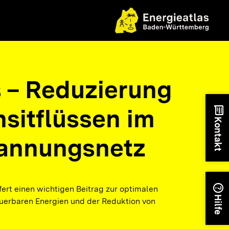
 – Reduzierung
nsitflüssen im
chat
Kontakt
annungsnetz
help
fert einen wichtigen Beitrag zur optimalen
Hilfe
euerbaren Energien und der Reduktion von