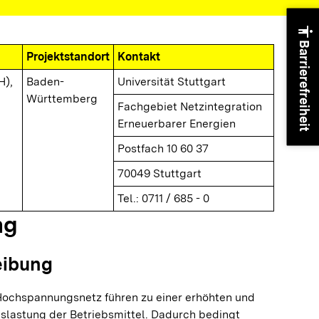
accessibility
Barrierefreiheit
Projektstandort
Kontakt
H),
Baden-
Universität Stuttgart
Württemberg
Fachgebiet Netzintegration
Erneuerbarer Energien
Postfach 10 60 37
70049 Stuttgart
Tel.: 0711 / 685 - 0
ng
eibung
 Hochspannungsnetz führen zu einer erhöhten und
slastung der Betriebsmittel. Dadurch bedingt