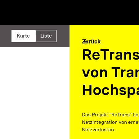
e ausführen
Karte
Liste
arrow_back
Zurück
ReTrans
von Tra
Hochsp
Das Projekt "ReTrans" lie
Netzintegration von ern
Netzverlusten.