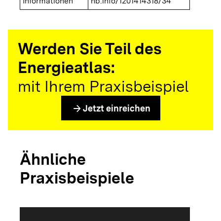
Informationen
nb.info/1201414318/34
Werden Sie Teil des
Energieatlas:
mit Ihrem Praxisbeispiel
arrow_forward
Jetzt einreichen
Ähnliche
Praxisbeispiele