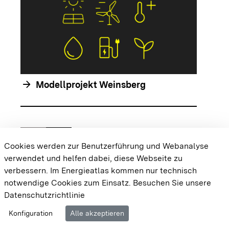
arrow_forwar
arrow_forward
Modellprojekt Weinsberg
chevron_left
chevron_right
Zur vorhergehenden Folie springen
Zur nächsten Folie springen
Cookies werden zur Benutzerführung und Webanalyse
verwendet und helfen dabei, diese Webseite zu
{{#displayPraxisbeispielMap}} {{{body}}}
verbessern. Im Energieatlas kommen nur technisch
{{/displayPraxisbeispielMap}}
notwendige Cookies zum Einsatz.
Besuchen Sie unsere
Datenschutzrichtlinie
Cookie-Einstellungen
Barrierefreiheit
Datenschutz
Konfiguration
Alle akzeptieren
Impressum