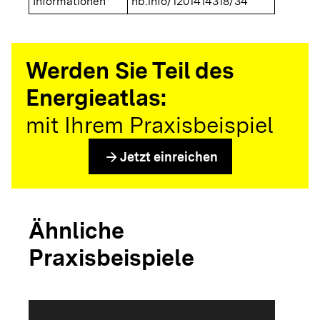
Informationen
nb.info/1201414318/34
Werden Sie Teil des
Energieatlas:
mit Ihrem Praxisbeispiel
arrow_forward
Jetzt einreichen
Ähnliche
Praxisbeispiele