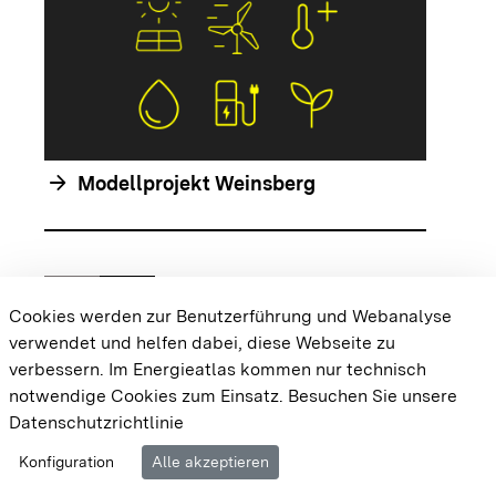
arrow_forwar
arrow_forward
Modellprojekt Weinsberg
chevron_left
chevron_right
Zur vorhergehenden Folie springen
Zur nächsten Folie springen
Cookies werden zur Benutzerführung und Webanalyse
verwendet und helfen dabei, diese Webseite zu
{{#displayPraxisbeispielMap}} {{{body}}}
verbessern. Im Energieatlas kommen nur technisch
{{/displayPraxisbeispielMap}}
notwendige Cookies zum Einsatz.
Besuchen Sie unsere
Datenschutzrichtlinie
Cookie-Einstellungen
Barrierefreiheit
Datenschutz
Konfiguration
Alle akzeptieren
Impressum