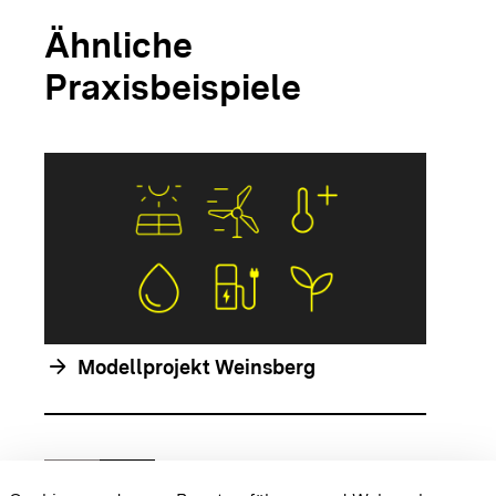
Ähnliche
Praxisbeispiele
arrow_forwar
arrow_forward
Modellprojekt Weinsberg
chevron_left
chevron_right