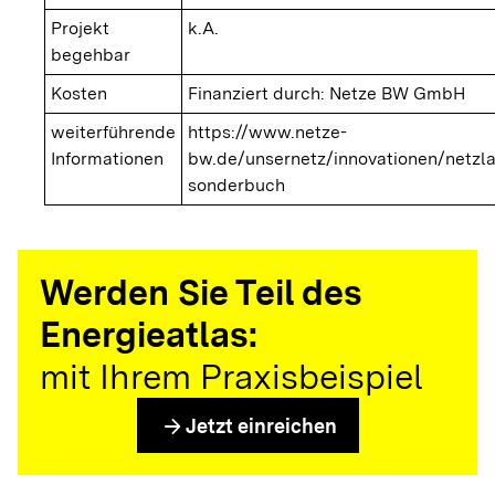
Projekt
k.A.
begehbar
Kosten
Finanziert durch: Netze BW GmbH
weiterführende
https://www.netze-
Informationen
bw.de/unsernetz/innovationen/netzl
sonderbuch
Werden Sie Teil des
Energieatlas:
mit Ihrem Praxisbeispiel
arrow_forward
Jetzt einreichen