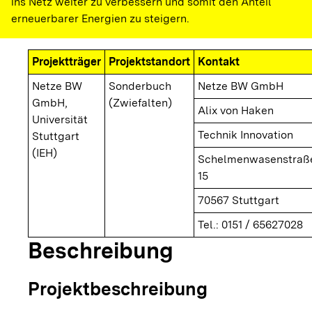
ins Netz weiter zu verbessern und somit den Anteil
erneuerbarer Energien zu steigern.
Projektträger
Projektstandort
Kontakt
Netze BW
Sonderbuch
Netze BW GmbH
GmbH,
(Zwiefalten)
Alix von Haken
Universität
Technik Innovation
Stuttgart
(IEH)
Schelmenwasenstraß
15
70567 Stuttgart
Tel.: 0151 / 65627028
Beschreibung
Projektbeschreibung