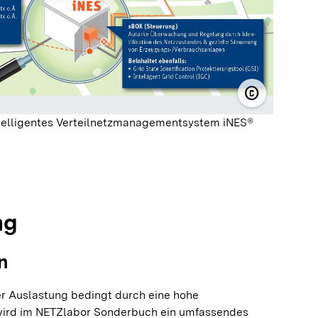
copyright
© NetzeBW
ntelligentes Verteilnetzmanagementsystem iNES®
olie springen
olie springen
ng
n
er Auslastung bedingt durch eine hohe
wird im NETZlabor Sonderbuch ein umfassendes