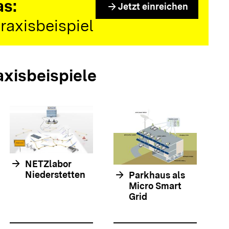
as:
arrow_forward
Jetzt einreichen
raxisbeispiel
axisbeispiele
arrow_forwar
arrow_forward
NETZlabor
arrow_forward
Niederstetten
Parkhaus als
Micro Smart
Grid