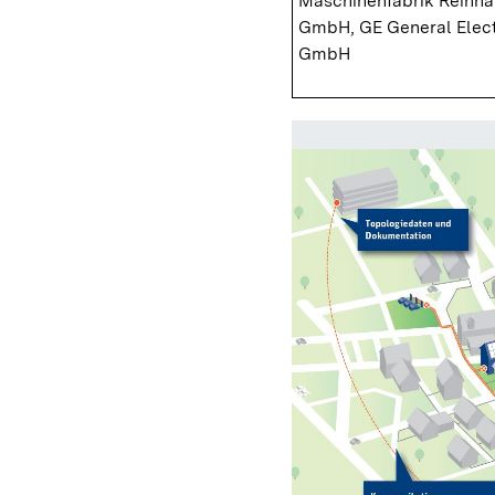
Maschinenfabrik Reinh
GmbH, GE General Elect
GmbH