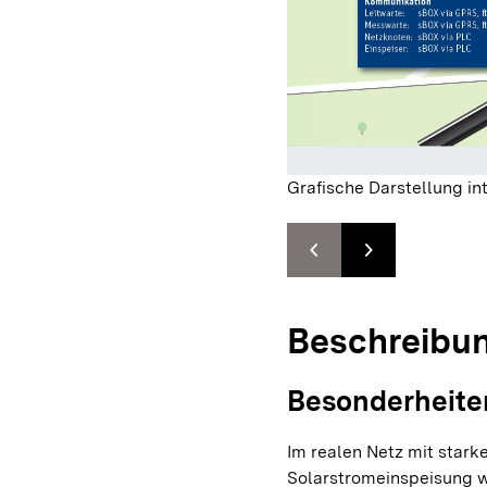
Grafische Darstellung i
chevron_left
chevron_right
Zur vorhergehenden F
Zur nächsten F
Beschreibu
Besonderheite
Im realen Netz mit stark
Solarstromeinspeisung 