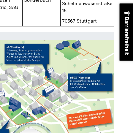
ausen
Sonderbuch
Schelmenwasenstraße
ric, SAG
15
accessibility
Barrierefreiheit
70567 Stuttgart
Panoram