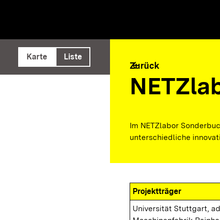
e ausführen
Karte
Liste
arrow_back
Zurück
NETZla
Im NETZlabor Sonderbuc
unterschiedliche innovat
Projektträger
Universität Stuttgart, a