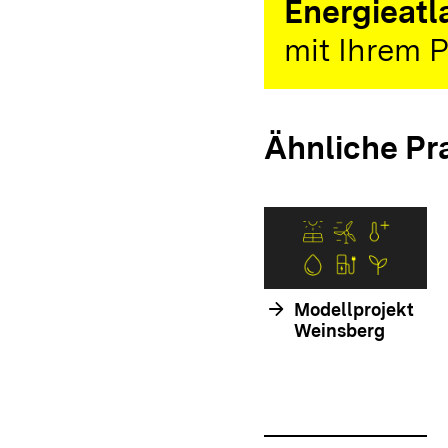
Energieatl
mit Ihrem P
Ähnliche Pr
arrow_forward
Modellprojekt
Weinsberg