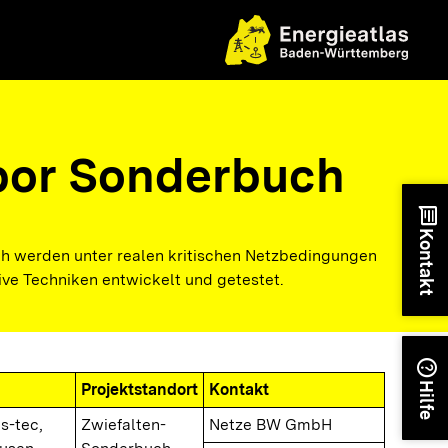
bor Sonderbuch
chat
Kontakt
h werden unter realen kritischen Netzbedingungen
ive Techniken entwickelt und getestet.
help
Projektstandort
Kontakt
Hilfe
ds-tec,
Zwiefalten-
Netze BW GmbH