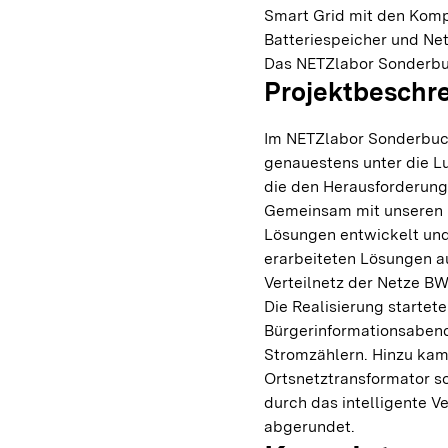
Smart Grid mit den Komp
Batteriespeicher und Ne
Das NETZlabor Sonderbuc
Projektbeschr
Im NETZlabor Sonderbuc
genauestens unter die L
die den Herausforderun
Gemeinsam mit unseren P
Lösungen entwickelt und 
erarbeiteten Lösungen a
Verteilnetz der Netze B
Die Realisierung startet
Bürgerinformationsabend
Stromzählern. Hinzu kam
Ortsnetztransformator so
durch das intelligente 
abgerundet.