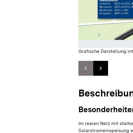
Grafische Darstellung i
chevron_left
chevron_right
Zur vorhergehenden F
Zur nächsten F
Beschreibu
Besonderheite
Im realen Netz mit stark
Solarstromeinspeisung 