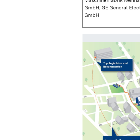
Maschinenfabrik Reinh
GmbH, GE General Elect
GmbH