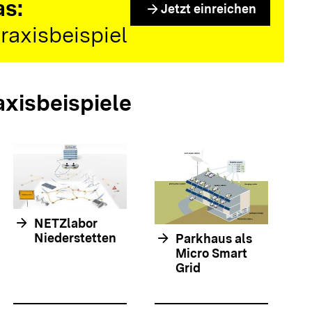
as:
arrow_forward
Jetzt einreichen
raxisbeispiel
axisbeispiele
arrow_forwar
arrow_forward
NETZlabor
arrow_forward
Niederstetten
Parkhaus als
Micro Smart
Grid