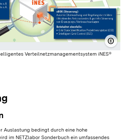
copyright
© NetzeBW
ntelligentes Verteilnetzmanagementsystem iNES®
olie springen
olie springen
ng
n
er Auslastung bedingt durch eine hohe
wird im NETZlabor Sonderbuch ein umfassendes