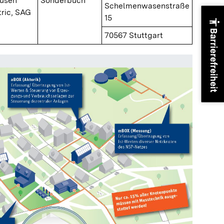
ausen
Sonderbuch
Schelmenwasenstraße
ric, SAG
15
accessibility
Barrierefreiheit
70567 Stuttgart
Panoram