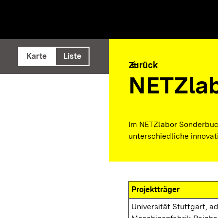
e ausführen
Karte
Liste
arrow_back
Zurück
NETZla
Im NETZlabor Sonderbuc
unterschiedliche innovat
Projektträger
Universität Stuttgart, a