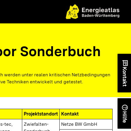
bor Sonderbuch
chat
Kontakt
h werden unter realen kritischen Netzbedingungen
ive Techniken entwickelt und getestet.
help
Projektstandort
Kontakt
Hilfe
ds-tec,
Zwiefalten-
Netze BW GmbH