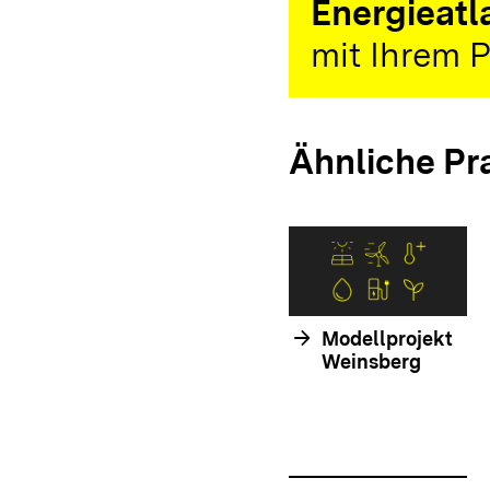
Energieatl
mit Ihrem P
Ähnliche Pr
arrow_forward
Modellprojekt
Weinsberg