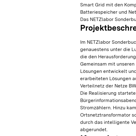
Smart Grid mit den Komp
Batteriespeicher und Ne
Das NETZlabor Sonderbuc
Projektbeschr
Im NETZlabor Sonderbuc
genauestens unter die L
die den Herausforderun
Gemeinsam mit unseren P
Lösungen entwickelt und 
erarbeiteten Lösungen a
Verteilnetz der Netze B
Die Realisierung startet
Bürgerinformationsabend
Stromzählern. Hinzu kam
Ortsnetztransformator so
durch das intelligente 
abgerundet.