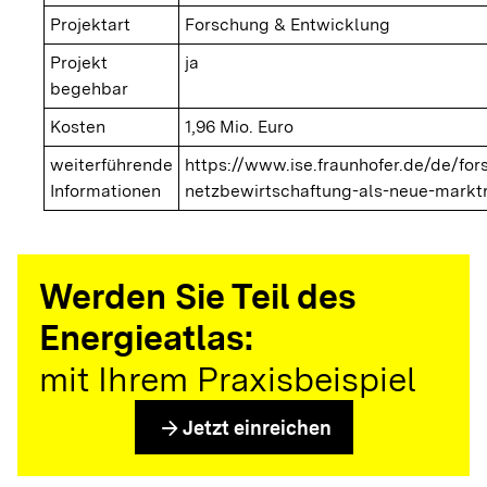
Projektart
Forschung & Entwicklung
Projekt
ja
begehbar
Kosten
1,96 Mio. Euro
weiterführende
https://www.ise.fraunhofer.de/de/fo
Informationen
netzbewirtschaftung-als-neue-marktr
Werden Sie Teil des
Energieatlas:
mit Ihrem Praxisbeispiel
arrow_forward
Jetzt einreichen