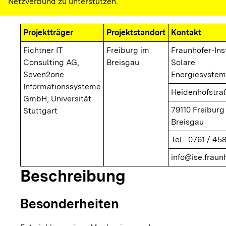
Netzverbund zu unterstützen.
Projektträger
Projektstandort
Kontakt
Fichtner IT
Freiburg im
Fraunhofer-Inst
Consulting AG,
Breisgau
Solare
Seven2one
Energiesystem
Informationssysteme
Heidenhofstra
GmbH, Universität
79110 Freiburg
Stuttgart
Breisgau
Tel.: 0761 / 458
info@ise.fraun
Beschreibung
Besonderheiten