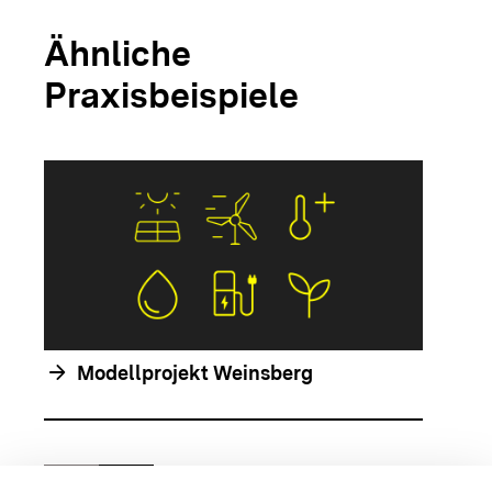
Ähnliche
Praxisbeispiele
arrow_forwar
arrow_forward
Modellprojekt Weinsberg
chevron_left
chevron_right