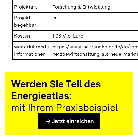
Projektart
Forschung & Entwicklung
Projekt
ja
begehbar
Kosten
1,96 Mio. Euro
weiterführende
https://www.ise.fraunhofer.de/de/fo
Informationen
netzbewirtschaftung-als-neue-marktr
Werden Sie Teil des
Energieatlas:
mit Ihrem Praxisbeispiel
arrow_forward
Jetzt einreichen