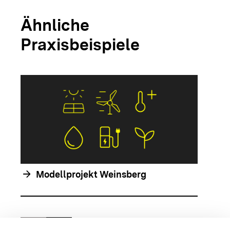
Ähnliche
Praxisbeispiele
arrow_forwar
arrow_forward
Modellprojekt Weinsberg
chevron_left
chevron_right