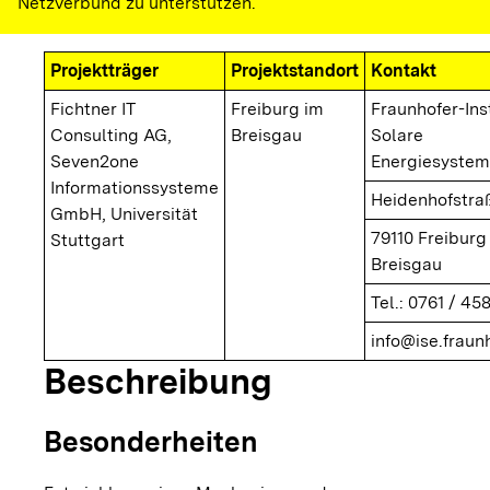
Netzverbund zu unterstützen.
Projektträger
Projektstandort
Kontakt
Fichtner IT
Freiburg im
Fraunhofer-Inst
Consulting AG,
Breisgau
Solare
Seven2one
Energiesystem
Informationssysteme
Heidenhofstra
GmbH, Universität
79110 Freiburg
Stuttgart
Breisgau
Tel.: 0761 / 458
info@ise.fraun
Beschreibung
Besonderheiten