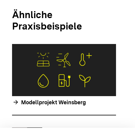
Ähnliche
Praxisbeispiele
arrow_forwar
arrow_forward
Modellprojekt Weinsberg
chevron_left
chevron_right