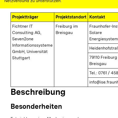
Netzverbund zu unterstützen.
Projektträger
Projektstandort
Kontakt
Fichtner IT
Freiburg im
Fraunhofer-Inst
Consulting AG,
Breisgau
Solare
Seven2one
Energiesystem
Informationssysteme
Heidenhofstra
GmbH, Universität
79110 Freiburg
Stuttgart
Breisgau
Tel.: 0761 / 458
info@ise.fraun
Beschreibung
Besonderheiten