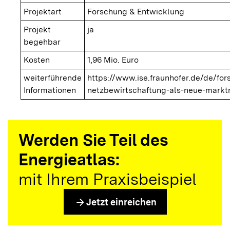
Projektart
Forschung & Entwicklung
Projekt
ja
begehbar
Kosten
1,96 Mio. Euro
weiterführende
https://www.ise.fraunhofer.de/de/fo
Informationen
netzbewirtschaftung-als-neue-marktr
Werden Sie Teil des
Energieatlas:
mit Ihrem Praxisbeispiel
arrow_forward
Jetzt einreichen