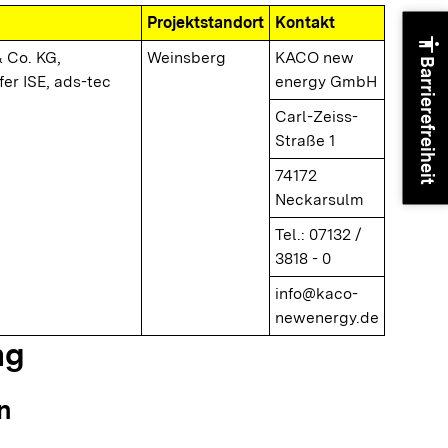
Projektstandort
Kontakt
accessibility
 Co. KG,
Weinsberg
KACO new
Barrierefreiheit
er ISE, ads-tec
energy GmbH
Carl-Zeiss-
Straße 1
74172
Neckarsulm
Tel.: 07132 /
3818 - 0
info@kaco-
newenergy.de
ng
n