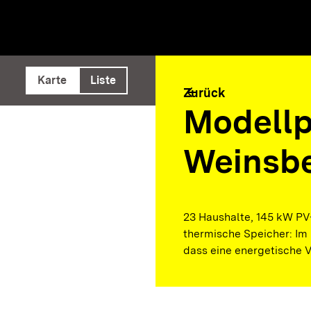
e ausführen
Karte
Liste
arrow_back
Zurück
Modellp
Weinsb
23 Haushalte, 145 kW PV-
thermische Speicher: Im
dass eine energetische V