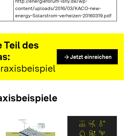
http://energieforum-isny.de/wp-
content/uploads/2016/03/KACO-new-
energy-Solarstrom-verheizen-20160319.pdf
 Teil des
as:
arrow_forward
Jetzt einreichen
raxisbeispiel
axisbeispiele