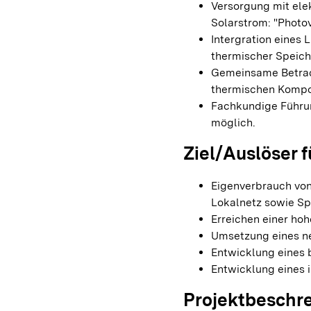
Versorgung mit elek
Solarstrom: "Photo
Intergration eines
thermischer Speich
Gemeinsame Betrac
thermischen Komp
Fachkundige Führu
möglich.
Ziel/Auslöser f
Eigenverbrauch von
Lokalnetz sowie Sp
Erreichen einer ho
Umsetzung eines n
Entwicklung eines 
Entwicklung eines 
Projektbeschr