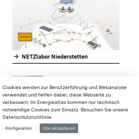
arrow_forwar
arrow_forward
NETZlabor Niederstetten
chevron_left
chevron_right
Zur vorhergehenden Folie springen
Zur nächsten Folie springen
Cookies werden zur Benutzerführung und Webanalyse
verwendet und helfen dabei, diese Webseite zu
{{#displayPraxisbeispielMap}} {{{body}}}
verbessern. Im Energieatlas kommen nur technisch
{{/displayPraxisbeispielMap}}
notwendige Cookies zum Einsatz.
Besuchen Sie unsere
Datenschutzrichtlinie
Cookie-Einstellungen
Barrierefreiheit
Datenschutz
Konfiguration
Alle akzeptieren
Impressum