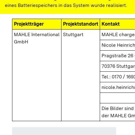
eines Batteriespeichers in das System wurde realisiert.
Projektträger
Projektstandort
Kontakt
MAHLE International
Stuttgart
MAHLE charg
GmbH
Nicole Heinric
Pragstraße 26 
70376 Stuttgar
Tel.: 0170 / 16
nicole.heinri
Die Bilder sin
der MAHLE G