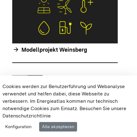
arrow_forwar
arrow_forward
Modellprojekt Weinsberg
chevron_left
chevron_right
Zur vorhergehenden Folie springen
Zur nächsten Folie springen
Cookies werden zur Benutzerführung und Webanalyse
verwendet und helfen dabei, diese Webseite zu
{{#displayPraxisbeispielMap}} {{{body}}}
verbessern. Im Energieatlas kommen nur technisch
{{/displayPraxisbeispielMap}}
notwendige Cookies zum Einsatz.
Besuchen Sie unsere
Datenschutzrichtlinie
Cookie-Einstellungen
Barrierefreiheit
Datenschutz
Konfiguration
Alle akzeptieren
Impressum