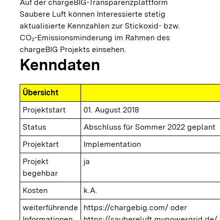
Auf der chargeBIG-Transparenzplattform
Saubere Luft können Interessierte stetig
aktualisierte Kennzahlen zur Stickoxid- bzw.
CO₂-Emissionsminderung im Rahmen des
chargeBIG Projekts einsehen.
Kenndaten
Übersicht
Projektstart
01. August 2018
Status
Abschluss für Sommer 2022 geplant
Projektart
Implementation
Projekt
ja
begehbar
Kosten
k.A.
weiterführende
https://chargebig.com/
oder
Informationen
https://saubereluft.mypowergrid.de/