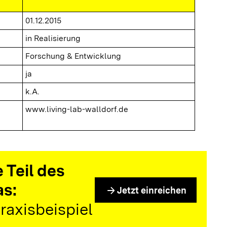
01.12.2015
in Realisierung
Forschung & Entwicklung
ja
k.A.
www.living-lab-walldorf.de
 Teil des
as:
arrow_forward
Jetzt einreichen
raxisbeispiel