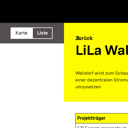
e ausführen
Karte
Liste
arrow_back
Zurück
LiLa Wal
Walldorf wird zum Schau
einer dezentralen Strom
umzusetzen.
Projektträger