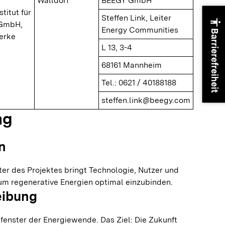
Walldorf
BEEGY GmbH
stitut für
Steffen Link, Leiter
accessibility
 GmbH,
Energy Communities
Barrierefreiheit
erke
L 13, 3-4
68161 Mannheim
Tel.: 0621 / 40188188
steffen.link@beegy.com
ng
n
er des Projektes bringt Technologie, Nutzer und
 um regenerative Energien optimal einzubinden.
eibung
fenster der Energiewende. Das Ziel: Die Zukunft