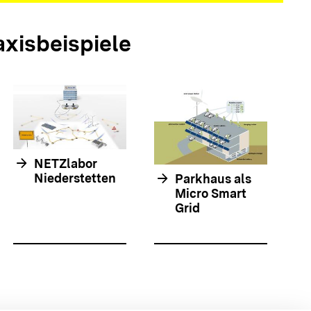
axisbeispiele
arrow_forwar
arrow_forward
NETZlabor
arrow_forward
Niederstetten
Parkhaus als
Micro Smart
Grid
olie springen
olie springen