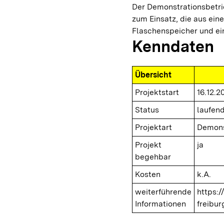
Der Demonstrationsbetrie
zum Einsatz, die aus ein
Flaschenspeicher und ein
Kenndaten
Übersicht
Projektstart
16.12.2
Status
laufen
Projektart
Demons
Projekt
ja
begehbar
Kosten
k.A.
weiterführende
https:
Informationen
freibur