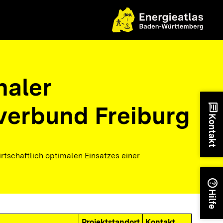
aler
verbund Freiburg
chat
Kontakt
tschaftlich optimalen Einsatzes einer
help
Hilfe
Projektstandort
Kontakt