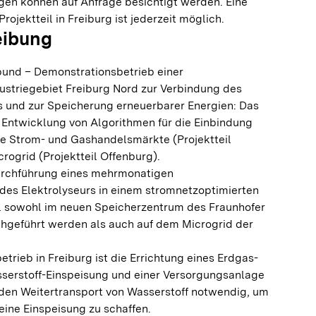
en können auf Anfrage besichtigt werden. Eine
ojektteil in Freiburg ist jederzeit möglich.
eibung
und – Demonstrationsbetrieb einer
ustriegebiet Freiburg Nord zur Verbindung des
 und zur Speicherung erneuerbarer Energien: Das
ie Entwicklung von Algorithmen für die Einbindung
die Strom- und Gashandelsmärkte (Projektteil
crogrid (Projektteil Offenburg).
Durchführung eines mehrmonatigen
des Elektrolyseurs in einem stromnetzoptimierten
oll sowohl im neuen Speicherzentrum des Fraunhofer
chgeführt werden als auch auf dem Microgrid der
trieb in Freiburg ist die Errichtung eines Erdgas-
serstoff-Einspeisung und einer Versorgungsanlage
 den Weitertransport von Wasserstoff notwendig, um
eine Einspeisung zu schaffen.