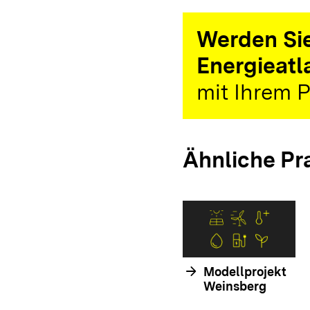
Werden Sie
Energieatl
mit Ihrem P
Ähnliche Pr
arrow_forward
Modellprojekt
Weinsberg