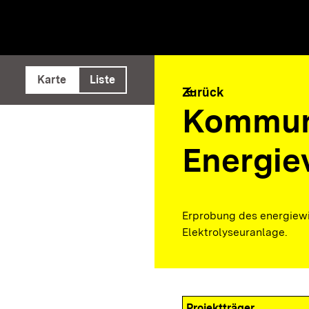
e ausführen
Karte
Liste
arrow_back
Zurück
Kommun
Energie
Erprobung des energiewir
Elektrolyseuranlage.
Projektträger