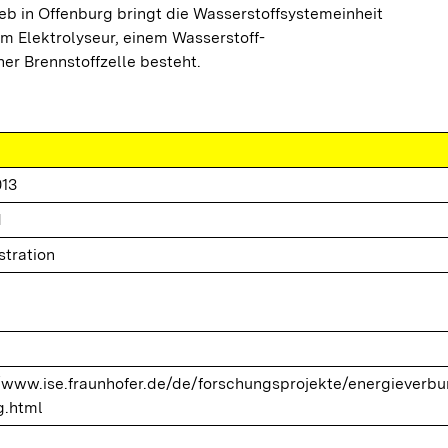
b in Offenburg bringt die Wasserstoffsystemeinheit
em Elektrolyseur, einem Wasserstoff-
er Brennstoffzelle besteht.
013
d
tration
//www.ise.fraunhofer.de/de/forschungsprojekte/energieverbu
g.html