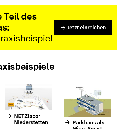
 Teil des
as:
arrow_forward
Jetzt einreichen
raxisbeispiel
axisbeispiele
arrow_forwar
arrow_forward
NETZlabor
arrow_forward
Niederstetten
Parkhaus als
Micro Smart