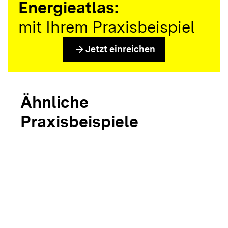
Energieatlas:
mit Ihrem Praxisbeispiel
arrow_forward
Jetzt einreichen
Ähnliche
Praxisbeispiele
arrow_forward
NETZlabor
arrow_forward
Niederstetten
arrow_forward
Parkhau
Modellprojekt
als Micro
Weinsberg
Smart