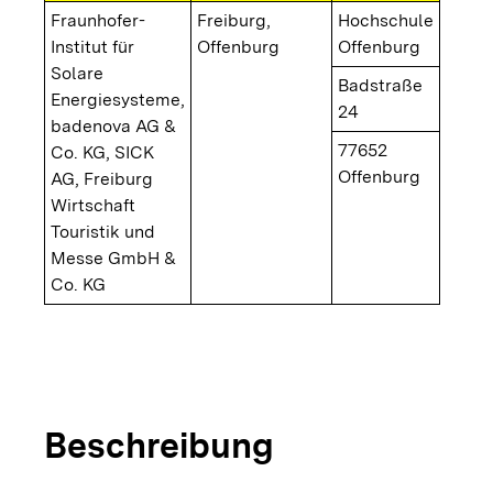
Fraunhofer-
Freiburg,
Hochschule
Institut für
Offenburg
Offenburg
Solare
Badstraße
Energiesysteme,
24
badenova AG &
77652
Co. KG, SICK
Offenburg
AG, Freiburg
Wirtschaft
Touristik und
Messe GmbH &
Co. KG
copyright
© Kommunale
Innenansicht des Wasserstoffsystems
Beschreibung