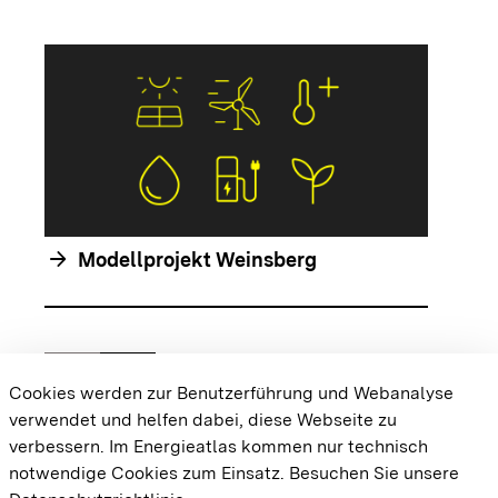
arrow_forwar
arrow_forward
Modellprojekt Weinsberg
chevron_left
chevron_right
Zur vorhergehenden Folie springen
Zur nächsten Folie springen
Cookies werden zur Benutzerführung und Webanalyse
verwendet und helfen dabei, diese Webseite zu
{{#displayPraxisbeispielMap}} {{{body}}}
verbessern. Im Energieatlas kommen nur technisch
{{/displayPraxisbeispielMap}}
notwendige Cookies zum Einsatz.
Besuchen Sie unsere