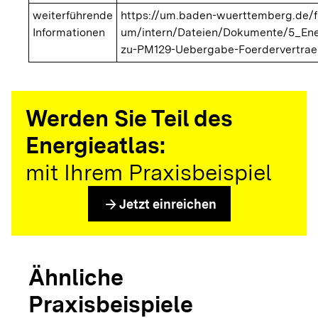
weiterführende
https://um.baden-wuerttemberg.de/f
Informationen
um/intern/Dateien/Dokumente/5_En
zu-PM129-Uebergabe-Foerdervertrae
Werden Sie Teil des
Energieatlas:
mit Ihrem Praxisbeispiel
arrow_forward
Jetzt einreichen
Ähnliche
Praxisbeispiele