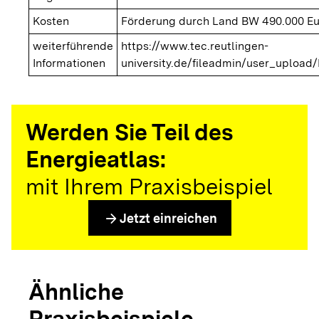
Kosten
Förderung durch Land BW 490.000 Eu
weiterführende
https://www.tec.reutlingen-
Informationen
university.de/fileadmin/user_uplo
Werden Sie Teil des
Energieatlas:
mit Ihrem Praxisbeispiel
arrow_forward
Jetzt einreichen
Ähnliche
Praxisbeispiele