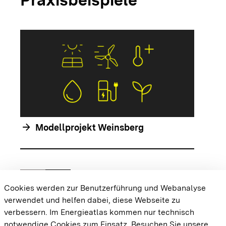
arrow_forwar
arrow_forward
Modellprojekt Weinsberg
chevron_left
chevron_right
Zur vorhergehenden Folie springen
Zur nächsten Folie springen
Cookies werden zur Benutzerführung und Webanalyse
verwendet und helfen dabei, diese Webseite zu
{{#displayPraxisbeispielMap}} {{{body}}}
verbessern. Im Energieatlas kommen nur technisch
{{/displayPraxisbeispielMap}}
notwendige Cookies zum Einsatz.
Besuchen Sie unsere