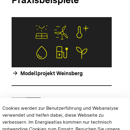
arrow_forwar
arrow_forward
Modellprojekt Weinsberg
chevron_left
chevron_right
Zur vorhergehenden Folie springen
Zur nächsten Folie springen
Cookies werden zur Benutzerführung und Webanalyse
verwendet und helfen dabei, diese Webseite zu
{{#displayPraxisbeispielMap}} {{{body}}}
verbessern. Im Energieatlas kommen nur technisch
{{/displayPraxisbeispielMap}}
notwendige Cookies zum Einsatz.
Besuchen Sie unsere