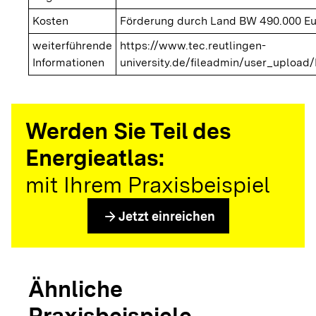
Kosten
Förderung durch Land BW 490.000 Eu
weiterführende
https://www.tec.reutlingen-
Informationen
university.de/fileadmin/user_uplo
Werden Sie Teil des
Energieatlas:
mit Ihrem Praxisbeispiel
arrow_forward
Jetzt einreichen
Ähnliche
Praxisbeispiele