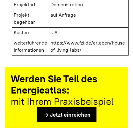
Projektart
Demonstration
Projekt
auf Anfrage
begehbar
Kosten
k.A.
weiterführende
https://www.fzi.de/erleben/house-
Informationen
of-living-labs/
Werden Sie Teil des
Energieatlas:
mit Ihrem Praxisbeispiel
arrow_forward
Jetzt einreichen