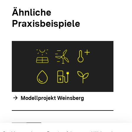
Ähnliche
Praxisbeispiele
arrow_forwar
arrow_forward
Modellprojekt Weinsberg
chevron_left
chevron_right