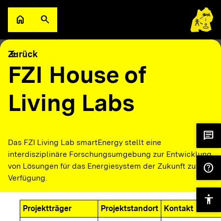
Zum Hauptinhalt springen
home
search
Zur Startseite
Suche öffnen
filter_alt
keyboard_arrow_down
Filter
Karte
arrow_back
Zurück
FZI House of
Living Labs
chat
Das FZI Living Lab smartEnergy stellt eine
interdisziplinäre Forschungsumgebung zur Entwicklung
help
von Lösungen für das Energiesystem der Zukunft zur
Verfügung.
accessibility
Projektträger
Projektstandort
Kontakt