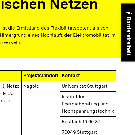
trischen Netzen
accessibility
Barrierefreiheit
ist die Ermittlung des Flexibilitätspotentials von
Hintergrund eines Hochlaufs der Elektromobilität im
tsverkehr.
Projektstandort
Kontakt
EH), Netze
Nagold
Universität Stuttgart
 & Co.
Institut für
rk in
Energieberatung und
.
Hochspannungstechnik
Postfach 10 60 37
70049 Stuttgart