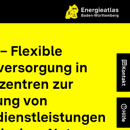
– Flexible
versorgung in
chat
Kontakt
zentren zur
ung von
help
ienstleistungen
Hilfe