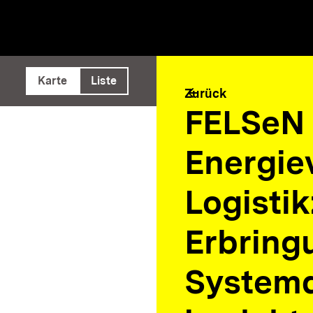
e ausführen
Karte
Liste
arrow_back
Zurück
FELSeN 
Energie
Logistik
Erbring
Systemd