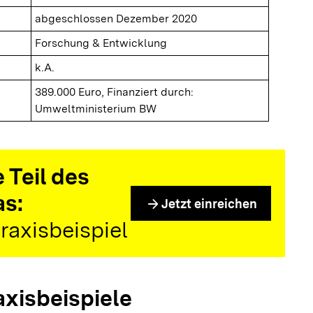
abgeschlossen Dezember 2020
Forschung & Entwicklung
k.A.
389.000 Euro, Finanziert durch:
Umweltministerium BW
 Teil des
as:
arrow_forward
Jetzt einreichen
raxisbeispiel
axisbeispiele