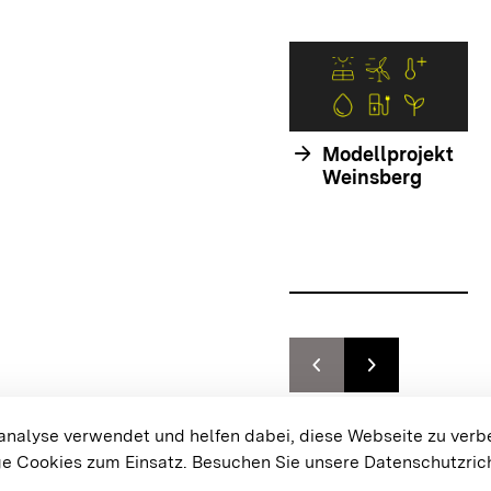
arrow_forward
Modellprojekt
Weinsberg
chevron_left
chevron_right
Zur vorhergehenden F
Zur nächsten F
{{#displayPraxisbeispielMap}}
alyse verwendet und helfen dabei, diese Webseite zu verb
e Cookies zum Einsatz.
Besuchen Sie unsere Datenschutzrich
Cookie-Einstellungen
Bar