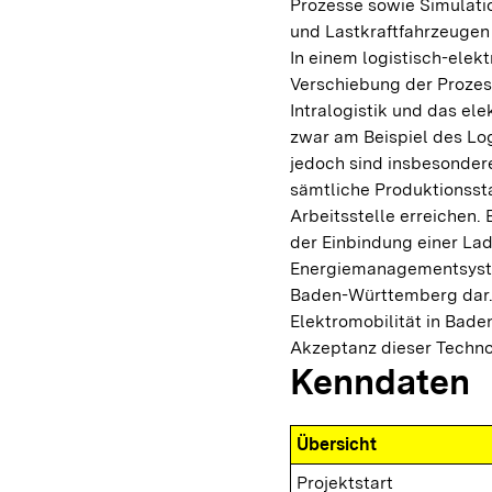
Prozesse sowie Simulati
und Lastkraftfahrzeugen
In einem logistisch-ele
Verschiebung der Proze
Intralogistik und das el
zwar am Beispiel des Lo
jedoch sind insbesonder
sämtliche Produktionssta
Arbeitsstelle erreichen.
der Einbindung einer Lad
Energiemanagementsystem
Baden-Württemberg dar. F
Elektromobilität in Bad
Akzeptanz dieser Techno
Kenndaten
Übersicht
Projektstart