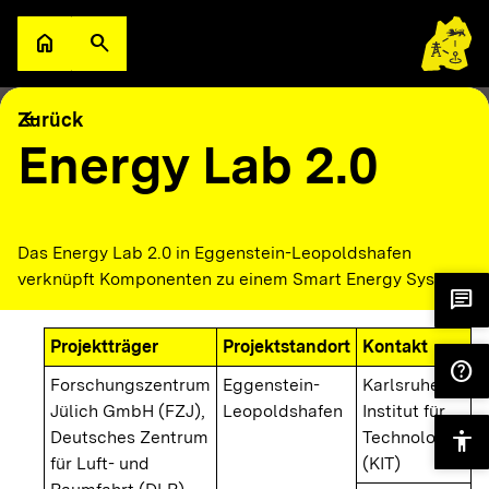
Zum Hauptinhalt springen
home
search
Zur Startseite
Suche öffnen
filter_alt
keyboard_arrow_down
Filter
Karte
arrow_back
Zurück
Energy Lab 2.0
Das Energy Lab 2.0 in Eggenstein-Leopoldshafen
verknüpft Komponenten zu einem Smart Energy System.
chat
Projektträger
Projektstandort
Kontakt
help
Forschungszentrum
Eggenstein-
Karlsruher
Jülich GmbH (FZJ),
Leopoldshafen
Institut für
Deutsches Zentrum
Technologie
accessibility
für Luft- und
(KIT)