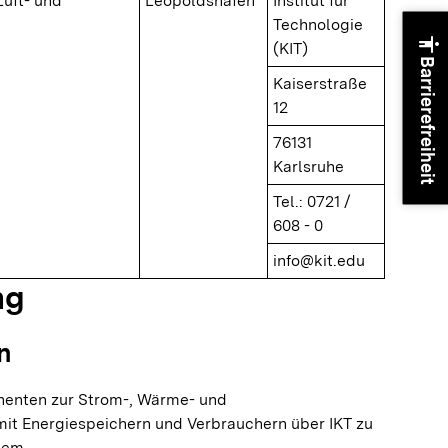
Luft- und
Leopoldshafen
Institut für
Technologie
accessibility
(KIT)
Barrierefreiheit
Kaiserstraße
12
76131
Karlsruhe
Tel.: 0721 /
608 - 0
info@kit.edu
ng
n
enten zur Strom-, Wärme- und
t Energiespeichern und Verbrauchern über IKT zu
tem.