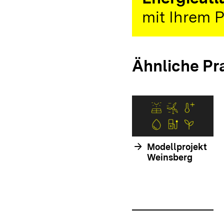
mit Ihrem P
Ähnliche Pr
arrow_forward
Modellprojekt
Weinsberg