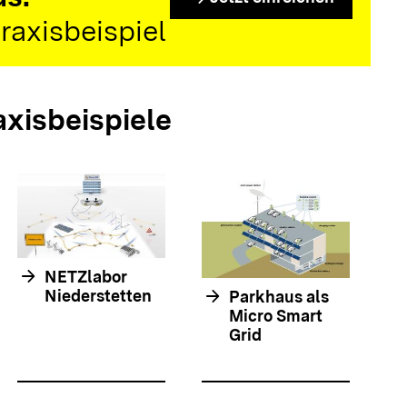
raxisbeispiel
axisbeispiele
arrow_forwar
arrow_forward
NETZlabor
arrow_forward
Niederstetten
Parkhaus als
Micro Smart
Grid