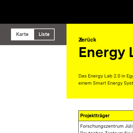
e ausführen
Karte
Liste
arrow_back
Zurück
Energy 
Das Energy Lab 2.0 in E
einem Smart Energy Sys
Projektträger
Forschungszentrum Jül