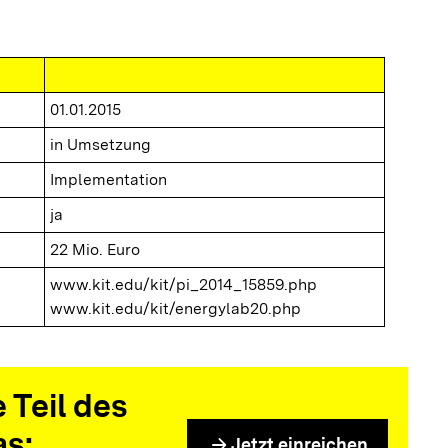
01.01.2015
in Umsetzung
Implementation
ja
22 Mio. Euro
www.kit.edu/kit/pi_2014_15859.php
www.kit.edu/kit/energylab20.php
 Teil des
as:
arrow_forward
Jetzt einreichen