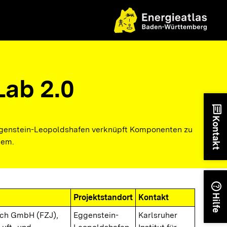
Lab 2.0
chat
Kontakt
ggenstein-Leopoldshafen verknüpft Komponenten zu
tem.
help
Projektstandort
Kontakt
Hilfe
ich GmbH (FZJ),
Eggenstein-
Karlsruher