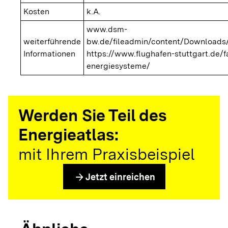
Kosten
k.A.
www.dsm-
weiterführende
bw.de/fileadmin/content/Downloa
Informationen
https://www.flughafen-stuttgart.de/f
energiesysteme/
Werden Sie Teil des
Energieatlas:
mit Ihrem Praxisbeispiel
arrow_forward
Jetzt einreichen