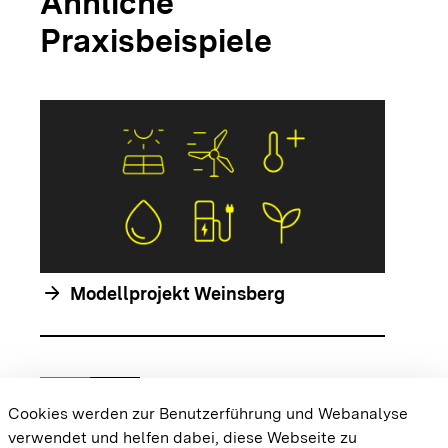
Ähnliche
Praxisbeispiele
arrow_forwar
arrow_forward
Modellprojekt Weinsberg
chevron_left
chevron_right
Zur vorhergehenden Folie springen
Zur nächsten Folie springen
Cookies werden zur Benutzerführung und Webanalyse
verwendet und helfen dabei, diese Webseite zu