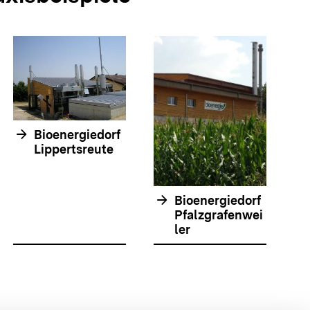
arrow_forwar
arrow_forward
Bioenergiedorf
Lippertsreute
arrow_forward
Bioenergiedorf
Pfalzgrafenwei
ler
olie springen
olie springen