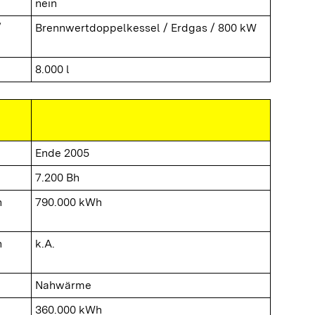
nein
/
Brennwertdoppelkessel / Erdgas / 800 kW
8.000 l
Ende 2005
7.200 Bh
n
790.000 kWh
n
k.A.
Nahwärme
360.000 kWh