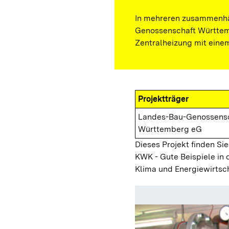
In mehreren zusammenhä
Genossenschaft Württem
Zentralheizung mit eine
Projektträger
Landes-Bau-Genossens
Württemberg eG
Dieses Projekt finden Sie
KWK - Gute Beispiele in 
Klima und Energiewirtsc