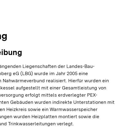
olie springen
olie springen
ng
eibung
ngenden Liegenschaften der Landes-Bau-
berg eG (LBG) wurde im Jahr 2005 eine
m Nahwärmeverbund realisiert. Hierfür wurden ein
essel aufgestellt mit einer Gesamtleistung von
ersorgung erfolgt mittels erdverlegter PEX-
nten Gebäuden wurden indirekte Unterstationen mit
en Heizkreis sowie ein Warmwasserspeicher
nungen wurden Heizplatten montiert sowie die
nd Trinkwasserleitungen verlegt.