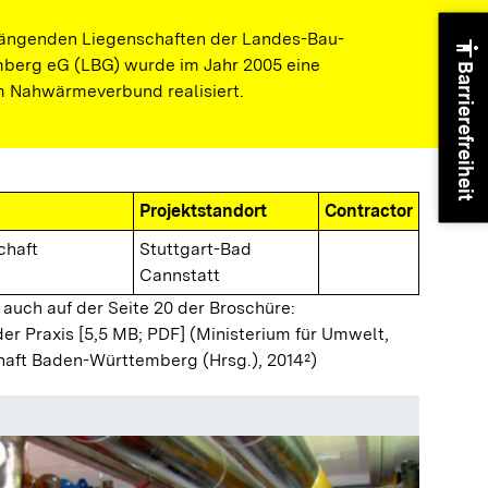
ngenden Liegenschaften der Landes-Bau-
accessibility
berg eG (LBG) wurde im Jahr 2005 eine
Barrierefreiheit
m Nahwärmeverbund realisiert.
Projektstandort
Contractor
chaft
Stuttgart-Bad
Cannstatt
 auch auf der Seite 20 der Broschüre:
der Praxis [5,5 MB; PDF]
(Ministerium für Umwelt,
haft Baden-Württemberg (Hrsg.), 2014²)
Steueru