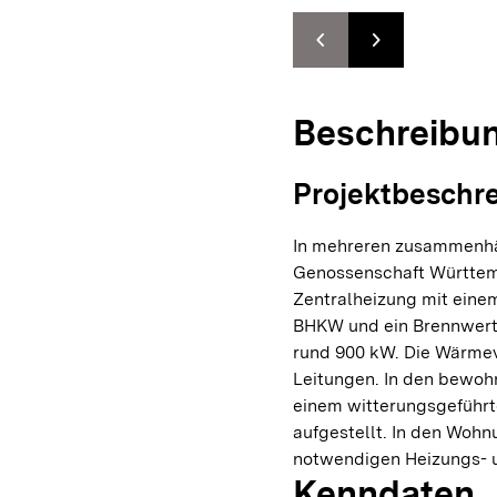
chevron_left
chevron_right
Zur vorhergehenden F
Zur nächsten F
Beschreibu
Projektbeschr
In mehreren zusammenhä
Genossenschaft Württem
Zentralheizung mit eine
BHKW und ein Brennwertk
rund 900 kW. Die Wärmev
Leitungen. In den bewoh
einem witterungsgeführt
aufgestellt. In den Woh
notwendigen Heizungs- u
Kenndaten