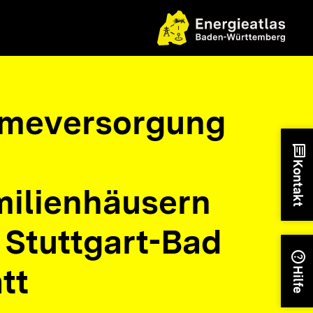
meversorgung
chat
Kontakt
ilienhäusern
 Stuttgart-Bad
help
tt
Hilfe