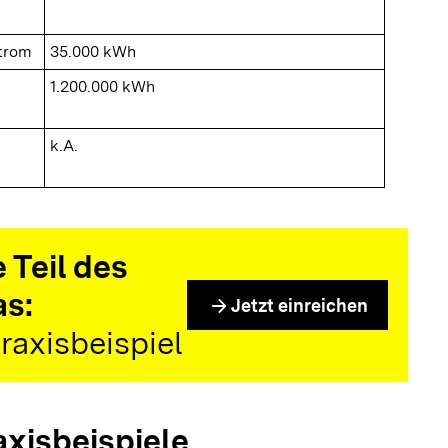
Strom
35.000 kWh
1.200.000 kWh
k.A.
 Teil des
as:
arrow_forward
Jetzt einreichen
raxisbeispiel
axisbeispiele