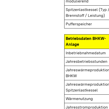
modulierend
Spitzenlastkessel (Typ 
Brennstoff / Leistung)
Pufferspeicher
Betriebsdaten BHKW-
Anlage
Inbetriebnahmedatum
Jahresbetriebsstunden
Jahreswärmeproduktio
BHKW
Jahreswärmeproduktio
Spitzenlastkessel
Wärmenutzung
Jahresstromproduktion