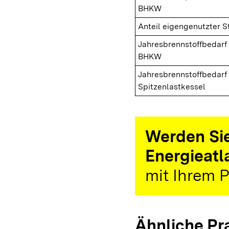
BHKW
Anteil eigengenutzter 
Jahresbrennstoffbedarf
BHKW
Jahresbrennstoffbedarf
Spitzenlastkessel
Werden Sie
Energieatl
mit Ihrem P
Ähnliche Pr