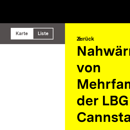
e ausführen
Karte
Liste
arrow_back
Zurück
Nahwär
von
Mehrfam
der LBG
Cannsta