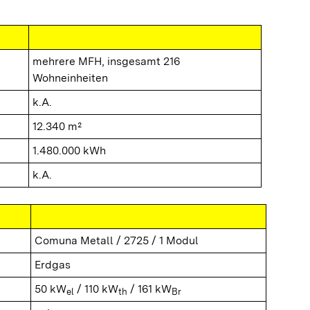
mehrere MFH, insgesamt 216
Wohneinheiten
k.A.
12.340 m²
1.480.000 kWh
k.A.
Comuna Metall / 2725 / 1 Modul
Erdgas
50 kW
/ 110 kW
/ 161 kW
el
th
Br