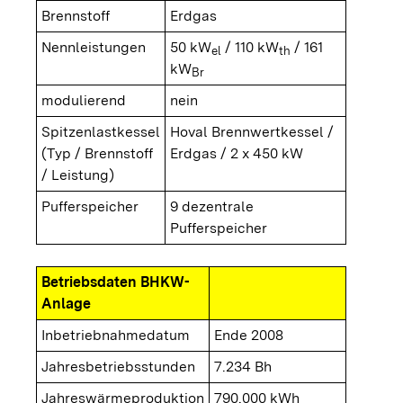
Brennstoff
Erdgas
Nennleistungen
50 kW
/ 110 kW
/ 161
el
th
kW
Br
modulierend
nein
Spitzenlastkessel
Hoval Brennwertkessel /
(Typ / Brennstoff
Erdgas / 2 x 450 kW
/ Leistung)
Pufferspeicher
9 dezentrale
Pufferspeicher
Betriebsdaten BHKW-
Anlage
Inbetriebnahmedatum
Ende 2008
Jahresbetriebsstunden
7.234 Bh
Jahreswärmeproduktion
790.000 kWh