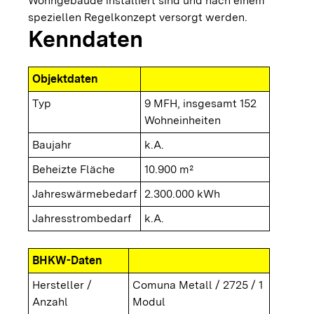
Wohngebäude installiert sind und nach einem
speziellen Regelkonzept versorgt werden.
Kenndaten
Objektdaten
Typ
9 MFH, insgesamt 152
Wohneinheiten
Baujahr
k.A.
Beheizte Fläche
10.900 m²
Jahreswärmebedarf
2.300.000 kWh
Jahresstrombedarf
k.A.
BHKW-Daten
Hersteller /
Comuna Metall / 2725 / 1
Anzahl
Modul