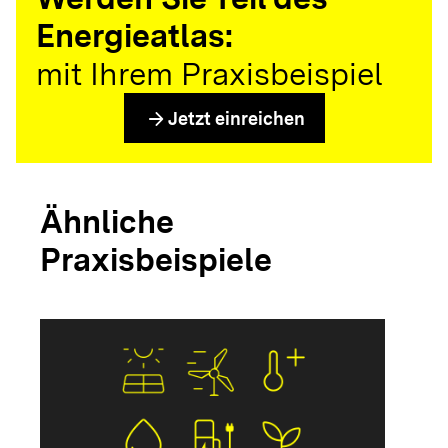
Energieatlas:
mit Ihrem Praxisbeispiel
arrow_forward
Jetzt einreichen
Ähnliche
Praxisbeispiele
arrow_forwar