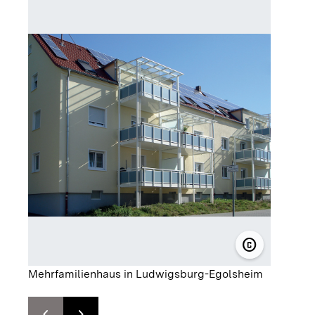
Blockhe
copyright
© Landes-Ba
Mehrfamilienhaus in Ludwigsburg-Egolsheim
chevron_left
chevron_right