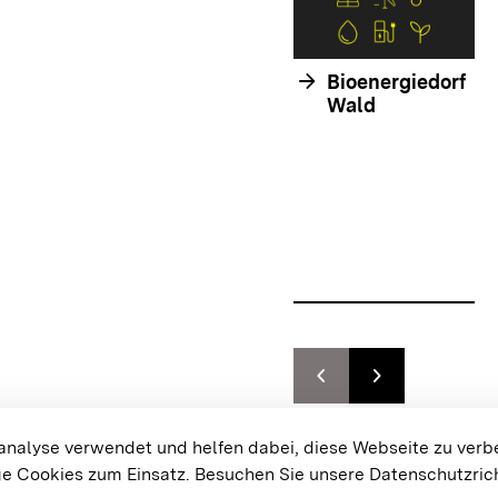
arrow_forward
Bioenergiedorf
Wald
chevron_left
chevron_right
Zur vorhergehenden F
Zur nächsten F
{{#displayPraxisbeispielMap}}
alyse verwendet und helfen dabei, diese Webseite zu verb
e Cookies zum Einsatz.
Besuchen Sie unsere Datenschutzrich
Cookie-Einstellungen
Bar