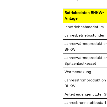
Betriebsdaten BHKW-
Anlage
Inbetriebnahmedatum
Jahresbetriebsstunden
Jahreswärmeproduktio
BHKW
Jahreswärmeproduktio
Spitzenlastkessel
Wärmenutzung
Jahresstromproduktion
BHKW
Anteil eigengenutzter 
Jahresbrennstoffbedarf