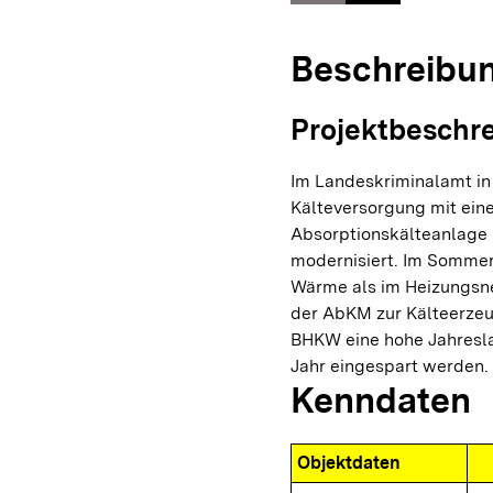
Beschreibu
Projektbeschr
Im Landeskriminalamt in
Kälteversorgung mit ein
Absorptionskälteanlage
modernisiert. Im Somme
Wärme als im Heizungsne
der AbKM zur Kälteerzeu
BHKW eine hohe Jahresla
Jahr eingespart werden.
Kenndaten
Objektdaten