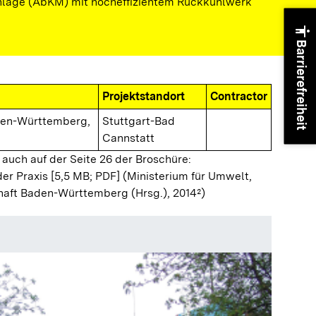
nlage (AbKM) mit hocheffizientem Rückkühlwerk
accessibility
Barrierefreiheit
Projektstandort
Contractor
den-Württemberg,
Stuttgart-Bad
Cannstatt
 auch auf der Seite 26 der Broschüre:
der Praxis [5,5 MB; PDF]
(Ministerium für Umwelt,
haft Baden-Württemberg (Hrsg.), 2014²)
Blockhe