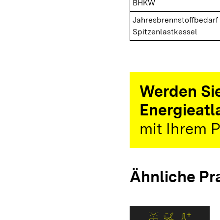
BHKW
Jahresbrennstoffbedarf
Spitzenlastkessel
Werden Sie
Energieatl
mit Ihrem P
Ähnliche Pr