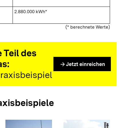
2.880.000 kWh*
(* berechnete Werte)
 Teil des
as:
arrow_forward
Jetzt einreichen
raxisbeispiel
axisbeispiele