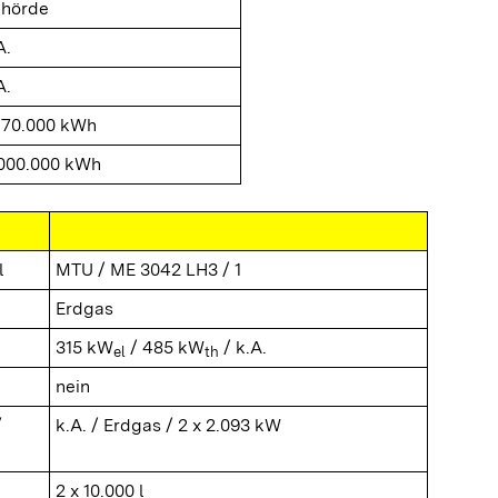
hörde
A.
A.
170.000 kWh
000.000 kWh
l
MTU / ME 3042 LH3 / 1
Erdgas
315 kW
/ 485 kW
/ k.A.
el
th
nein
/
k.A. / Erdgas / 2 x 2.093 kW
2 x 10.000 l