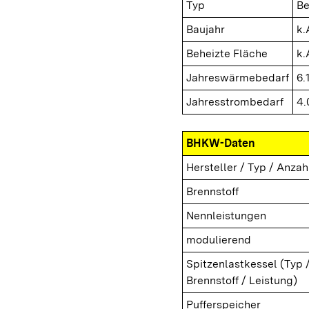
Typ
Be
Baujahr
k.
Beheizte Fläche
k.
Jahreswärmebedarf
6.
Jahresstrombedarf
4.
BHKW-Daten
Hersteller / Typ / Anzah
Brennstoff
Nennleistungen
modulierend
Spitzenlastkessel (Typ 
Brennstoff / Leistung)
Pufferspeicher