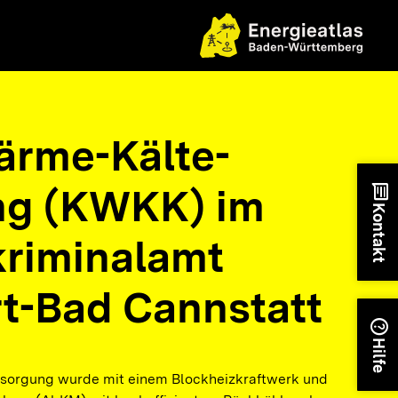
ärme-Kälte-
ng (KWKK) im
chat
Kontakt
riminalamt
rt-Bad Cannstatt
help
Hilfe
rsorgung wurde mit einem Blockheizkraftwerk und