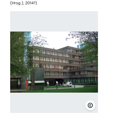
(Hrsg.), 2014²)
Blockhe
copyright
© Vermögen-