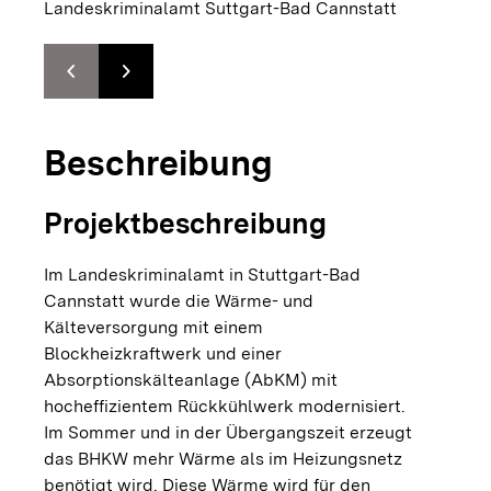
Landeskriminalamt Suttgart-Bad Cannstatt
chevron_left
chevron_right
Zur vorhergehenden Folie springen
Zur nächsten Folie springen
Beschreibung
Projektbeschreibung
Im Landeskriminalamt in Stuttgart-Bad
Cannstatt wurde die Wärme- und
Kälteversorgung mit einem
Blockheizkraftwerk und einer
Absorptionskälteanlage (AbKM) mit
hocheffizientem Rückkühlwerk modernisiert.
Im Sommer und in der Übergangszeit erzeugt
das BHKW mehr Wärme als im Heizungsnetz
benötigt wird. Diese Wärme wird für den