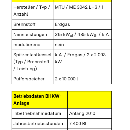
Hersteller / Typ /
MTU / ME 3042 LH3 / 1
Anzahl
Brennstoff
Erdgas
Nennleistungen
315 kW
/ 485 kW
/ k.A.
el
th
modulierend
nein
Spitzenlastkessel
k.A. / Erdgas / 2 x 2.093
(Typ / Brennstoff
kW
/ Leistung)
Pufferspeicher
2 x 10.000 l
Betriebsdaten BHKW-
Anlage
Inbetriebnahmedatum
Anfang 2010
Jahresbetriebsstunden
7.400 Bh