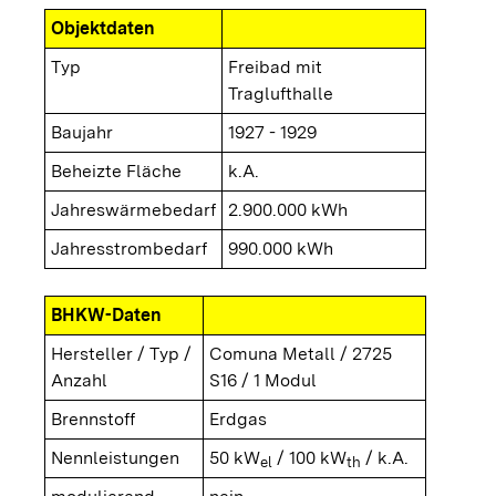
Objektdaten
Typ
Freibad mit
Traglufthalle
Baujahr
1927 - 1929
Beheizte Fläche
k.A.
Jahreswärmebedarf
2.900.000 kWh
Jahresstrombedarf
990.000 kWh
BHKW-Daten
Hersteller / Typ /
Comuna Metall / 2725
Anzahl
S16 / 1 Modul
Brennstoff
Erdgas
Nennleistungen
50 kW
/ 100 kW
/ k.A.
el
th