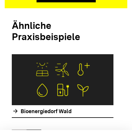
Ähnliche
Praxisbeispiele
arrow_forwar
arrow_forward
Bioenergiedorf Wald