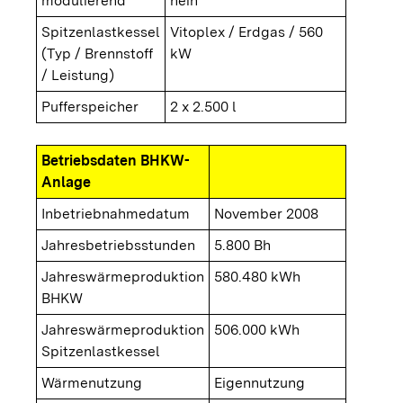
modulierend
nein
Spitzenlastkessel
Vitoplex / Erdgas / 560
(Typ / Brennstoff
kW
/ Leistung)
Pufferspeicher
2 x 2.500 l
Betriebsdaten BHKW-
Anlage
Inbetriebnahmedatum
November 2008
Jahresbetriebsstunden
5.800 Bh
Jahreswärmeproduktion
580.480 kWh
BHKW
Jahreswärmeproduktion
506.000 kWh
Spitzenlastkessel
Wärmenutzung
Eigennutzung