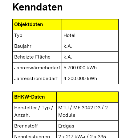
Kenndaten
Objektdaten
Typ
Hotel
Baujahr
k.A.
Beheizte Fläche
k.A.
Jahreswärmebedarf
5.700.000 kWh
Jahresstrombedarf
4.200.000 kWh
BHKW-Daten
Hersteller / Typ /
MTU / ME 3042 D3 / 2
Anzahl
Module
Brennstoff
Erdgas
Nennleistungen
2 x 217 kW
/ 2 x 335
el