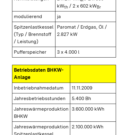
kW
/ 2 x 602 kW
th
Br
modulierend
ja
Spitzenlastkessel
Paromat / Erdgas, Öl /
(Typ / Brennstoff
2.827 kW
/ Leistung)
Pufferspeicher
3 x 4.000 l
Betriebsdaten BHKW-
Anlage
Inbetriebnahmedatum
11.11.2009
Jahresbetriebsstunden
5.400 Bh
Jahreswärmeproduktion
3.600.000 kWh
BHKW
Jahreswärmeproduktion
2.100.000 kWh
Spitzenlastkessel