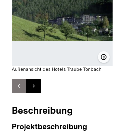
copyright
© Hotel Trau
Außenansicht des Hotels Traube Tonbach
chevron_left
chevron_right
Zur vorhergehenden Folie springen
Zur nächsten Folie springen
Beschreibung
Projektbeschreibung