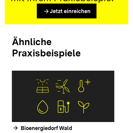
arrow_forward
Jetzt einreichen
Ähnliche
Praxisbeispiele
arrow_forwar
arrow_forward
Bioenergiedorf Wald