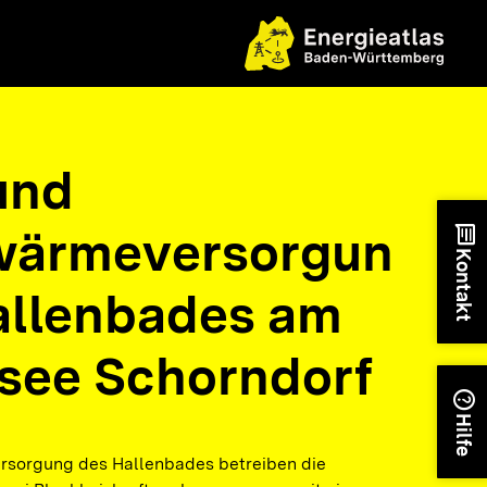
und
ärmeversorgun
chat
Kontakt
allenbades am
isee Schorndorf
help
Hilfe
rsorgung des Hallenbades betreiben die