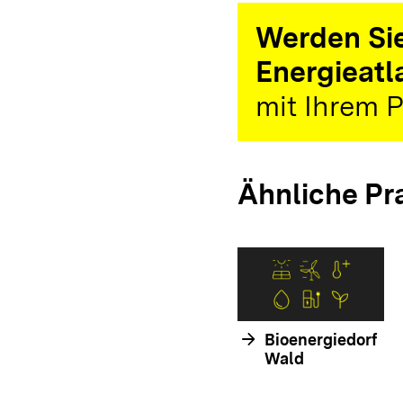
Werden Sie
Energieatl
mit Ihrem P
Ähnliche Pr
arrow_forward
Bioenergiedorf
Wald