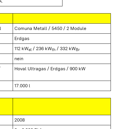
A.
l
Comuna Metall / 5450 / 2 Module
Erdgas
112 kW
/ 236 kW
/ 332 kW
el
th
Br
nein
/
Hoval Ultragas / Erdgas / 900 kW
17.000 l
2008