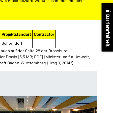
zwei Blockheizkraftwerke zusammen mit einer
.
accessibility
Barrierefreiheit
Projektstandort
Contractor
Schorndorf
 auch auf der Seite 28 der Broschüre:
der Praxis [5,5 MB; PDF]
(Ministerium für Umwelt,
haft Baden-Württemberg (Hrsg.), 2014²)
Oskar-F