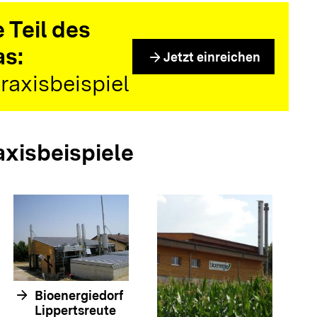
 Teil des
as:
arrow_forward
Jetzt einreichen
raxisbeispiel
axisbeispiele
arrow_forwar
arrow_forward
Bioenergiedorf
Lippertsreute