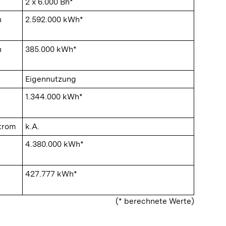
2 x 6.000 Bh*
n
2.592.000 kWh*
n
385.000 kWh*
Eigennutzung
1.344.000 kWh*
Strom
k.A.
4.380.000 kWh*
427.777 kWh*
(* berechnete Werte)