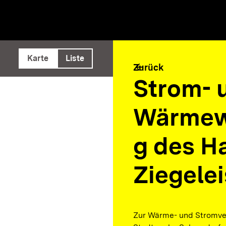
e ausführen
Karte
Liste
arrow_back
Zurück
Strom- 
Wärmew
g des H
Ziegele
Zur Wärme- und Stromve