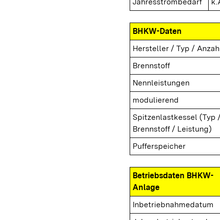
Jahresstrombedarf
k.
BHKW-Daten
Hersteller / Typ / Anzah
Brennstoff
Nennleistungen
modulierend
Spitzenlastkessel (Typ 
Brennstoff / Leistung)
Pufferspeicher
Betriebsdaten BHKW-
Anlage
Inbetriebnahmedatum