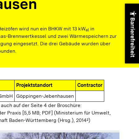
ausen
accessibility
Barrierefreiheit
Heizöfen wird nun ein BHKW mit 13 kW
in
el
Gas-Brennwertkessel und zwei Wärmespeichern zur
gung eingesetzt. Die drei Gebäude wurden über
bunden.
Projektstandort
Contractor
d GmbH
Göppingen-Jebenhausen
 auch auf der Seite 4 der Broschüre:
der Praxis [5,5 MB; PDF]
(Ministerium für Umwelt,
haft Baden-Württemberg (Hrsg.), 2014²)