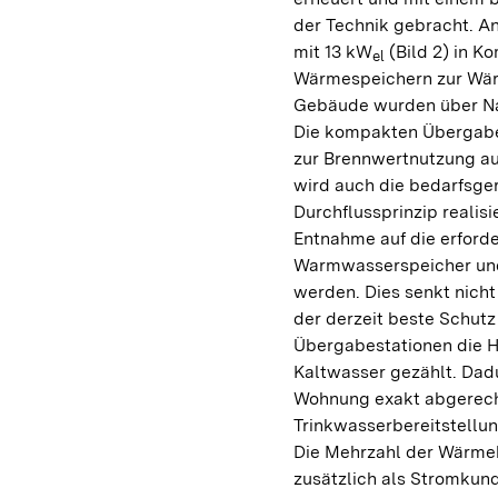
der Technik gebracht. An
mit 13 kW
(Bild 2) in K
el
Wärmespeichern zur Wärm
Gebäude wurden über N
Die kompakten Übergabes
zur Brennwertnutzung au
wird auch die bedarfsg
Durchflussprinzip realisi
Entnahme auf die erford
Warmwasserspeicher und
werden. Dies senkt nicht 
der derzeit beste Schut
Übergabestationen die 
Kaltwasser gezählt. Dad
Wohnung exakt abgerech
Trinkwasserbereitstellun
Die Mehrzahl der Wärme
zusätzlich als Stromku