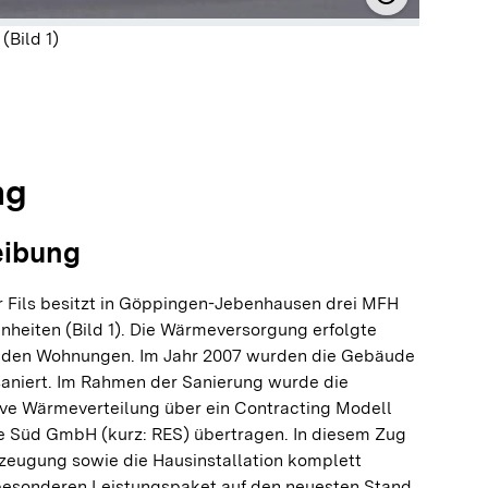
© Rationell
Bild 1)
olie springen
olie springen
ng
eibung
 Fils besitzt in Göppingen-Jebenhausen drei MFH
nheiten (Bild 1). Die Wärmeversorgung erfolgte
in den Wohnungen. Im Jahr 2007 wurden die Gebäude
aniert. Im Rahmen der Sanierung wurde die
e Wärmeverteilung über ein Contracting Modell
ie Süd GmbH (kurz: RES) übertragen. In diesem Zug
zeugung sowie die Hausinstallation komplett
besonderen Leistungspaket auf den neuesten Stand