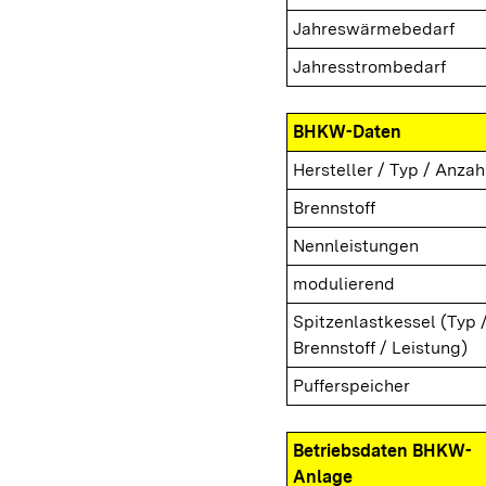
Jahreswärmebedarf
Jahresstrombedarf
BHKW-Daten
Hersteller / Typ / Anzah
Brennstoff
Nennleistungen
modulierend
Spitzenlastkessel (Typ 
Brennstoff / Leistung)
Pufferspeicher
Betriebsdaten BHKW-
Anlage