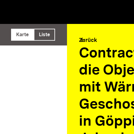
e ausführen
Karte
Liste
arrow_back
Zurück
Contrac
die Obj
mit Wär
Gescho
in Göpp