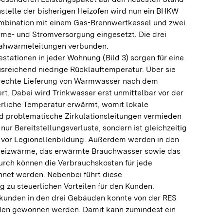
stelle der bisherigen Heizöfen wird nun ein BHKW
ombination mit einem Gas-Brennwertkessel und zwei
e- und Stromversorgung eingesetzt. Die drei
ahwärmeleitungen verbunden.
tationen in jeder Wohnung (Bild 3) sorgen für eine
sreichend niedrige Rücklauftemperatur. Über sie
erechte Lieferung von Warmwasser nach dem
ert. Dabei wird Trinkwasser erst unmittelbar vor der
erliche Temperatur erwärmt, womit lokale
 problematische Zirkulationsleitungen vermieden
nur Bereitstellungsverluste, sondern ist gleichzeitig
z vor Legionellenbildung. Außerdem werden in den
Heizwärme, das erwärmte Brauchwasser sowie das
urch können die Verbrauchskosten für jede
net werden. Nebenbei führt diese
g zu steuerlichen Vorteilen für den Kunden.
kunden in den drei Gebäuden konnte von der RES
nden gewonnen werden. Damit kann zumindest ein