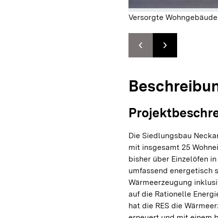
Versorgte Wohngebäude (
chevron_left
chevron_right
Zur vorhergehenden F
Zur nächsten F
Beschreibu
Projektbeschr
Die Siedlungsbau Neckar
mit insgesamt 25 Wohnei
bisher über Einzelöfen 
umfassend energetisch s
Wärmeerzeugung inklusiv
auf die Rationelle Energ
hat die RES die Wärmeer
erneuert und mit einem 