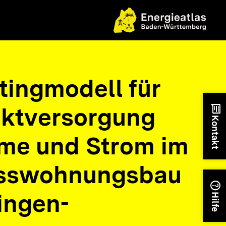
tingmodell für
ektversorgung
chat
Kontakt
me und Strom im
sswohnungsbau
help
ingen-
Hilfe