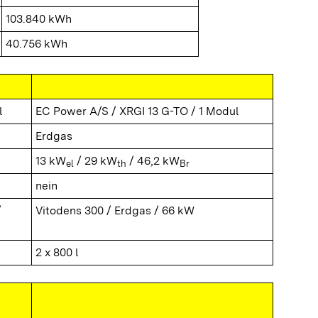
103.840 kWh
40.756 kWh
l
EC Power A/S / XRGI 13 G-TO / 1 Modul
Erdgas
13 kW
/ 29 kW
/ 46,2 kW
el
th
Br
nein
/
Vitodens 300 / Erdgas / 66 kW
2 x 800 l