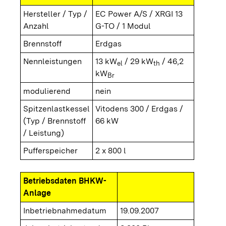
Hersteller / Typ /
EC Power A/S / XRGI 13
Anzahl
G-TO / 1 Modul
Brennstoff
Erdgas
Nennleistungen
13 kW
/ 29 kW
/ 46,2
el
th
kW
Br
modulierend
nein
Spitzenlastkessel
Vitodens 300 / Erdgas /
(Typ / Brennstoff
66 kW
/ Leistung)
Pufferspeicher
2 x 800 l
Betriebsdaten BHKW-
Anlage
Inbetriebnahmedatum
19.09.2007