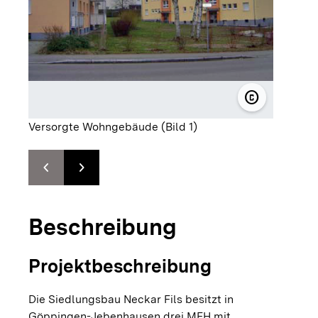
copyright
© Rationell
Versorgte Wohngebäude (Bild 1)
chevron_left
chevron_right
Zur vorhergehenden Folie springen
Zur nächsten Folie springen
Beschreibung
Projektbeschreibung
Die Siedlungsbau Neckar Fils besitzt in
Göppingen-Jebenhausen drei MFH mit