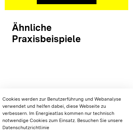
Ähnliche
Praxisbeispiele
arrow_forward
Bioenergiedorf
Schluchsee
arrow_forward
arrow_forward
Bioenergiedorf
Bioener
Wald
Renqui
Cookies werden zur Benutzerführung und Webanalyse
verwendet und helfen dabei, diese Webseite zu
{{#displayPraxisbeispielMap}} {{{body}}}
verbessern. Im Energieatlas kommen nur technisch
{{/displayPraxisbeispielMap}}
notwendige Cookies zum Einsatz.
Besuchen Sie unsere
Datenschutzrichtlinie
Cookie-Einstellungen
Barrierefreiheit
Datenschutz