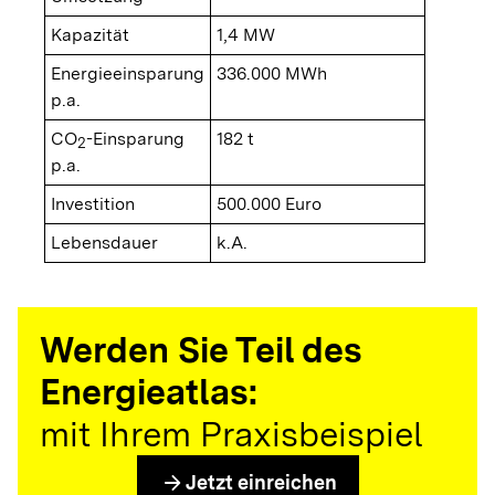
Kapazität
1,4 MW
Energieeinsparung
336.000 MWh
p.a.
CO
-Einsparung
182 t
2
p.a.
Investition
500.000 Euro
Lebensdauer
k.A.
Werden Sie Teil des
Energieatlas:
mit Ihrem Praxisbeispiel
arrow_forward
Jetzt einreichen