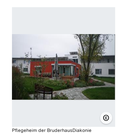
copyright
© Bruderhau
Pflegeheim der BruderhausDiakonie