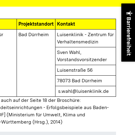
accessibility
Barrierefreiheit
Projektstandort
Kontakt
ür
Bad Dürrheim
Luisenklinik - Zentrum für
Verhaltensmedizin
Sven Wahl,
Vorstandsvorsitzender
Luisenstraße 56
78073 Bad Dürrheim
s.wahl@luisenklinik.de
 auch auf der Seite 18 der Broschüre:
ndeitseinrichtungen - Erfolgsbeispiele aus Baden-
DF]
(Ministerium für Umwelt, Klima und
-Württemberg (Hrsg.), 2014)