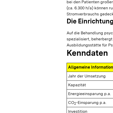
bei den Patienten große
(ca. 6.300 h/a) können 
Stromverbrauchs gedeck
Die Einrichtun
Auf die Behandlung psy
spezialisiert, beherbergt
Ausbildungsstätte für P
Kenndaten
Allgemeine Informatio
Jahr der Umsetzung
Kapazität
Energieeinsparung p.a.
CO
-Einsparung p.a.
2
Investition