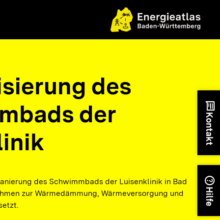
sierung des
mbads der
chat
Kontakt
inik
help
anierung des Schwimmbads der Luisenklinik in Bad
Hilfe
ahmen zur Wärmedämmung, Wärmeversorgung und
etzt.