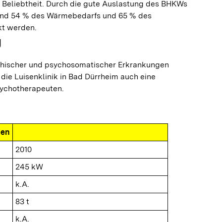
r Beliebtheit. Durch die gute Auslastung des BHKWs
rund 54 % des Wärmebedarfs und 65 % des
t werden.
g
chischer und psychosomatischer Erkrankungen
 die Luisenklinik in Bad Dürrheim auch eine
sychotherapeuten.
nen
2010
245 kW
k.A.
83 t
k.A.