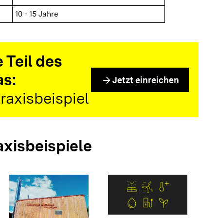
10 - 15 Jahre
 Teil des
as:
arrow_forward
Jetzt einreichen
raxisbeispiel
axisbeispiele
arrow_forwar