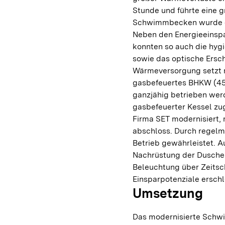
Stunde und führte eine g
Schwimmbecken wurde du
Neben den Energieeins
konnten so auch die hyg
sowie das optische Ersc
Wärmeversorgung setzt m
gasbefeuertes BHKW (45
ganzjähig betrieben werd
gasbefeuerter Kessel zu
Firma SET modernisiert,
abschloss. Durch regelmä
Betrieb gewährleistet. 
Nachrüstung der Duschen
Beleuchtung über Zeits
Einsparpotenziale erschl
Umsetzung
Das modernisierte Schw