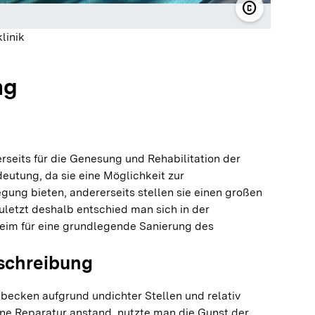
copyright
© Luisenklin
linik
ng
seits für die Genesung und Rehabilitation der
eutung, da sie eine Möglichkeit zur
ng bieten, andererseits stellen sie einen großen
zuletzt deshalb entschied man sich in der
heim für eine grundlegende Sanierung des
schreibung
becken aufgrund undichter Stellen und relativ
ne Reparatur anstand, nutzte man die Gunst der