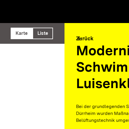
e ausführen
Karte
Liste
arrow_back
Zurück
Moderni
Schwim
Luisenkl
Bei der grundlegenden S
Dürrheim wurden Maßn
Belüftungstechnik umges