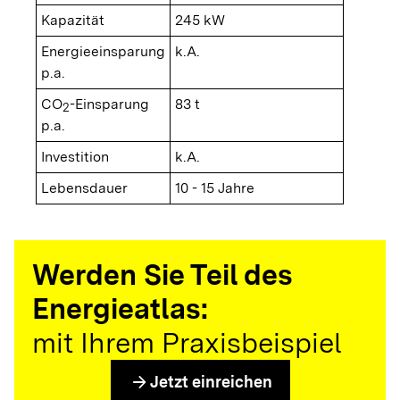
Kapazität
245 kW
Energieeinsparung
k.A.
p.a.
CO
-Einsparung
83 t
2
p.a.
Investition
k.A.
Lebensdauer
10 - 15 Jahre
Werden Sie Teil des
Energieatlas:
mit Ihrem Praxisbeispiel
arrow_forward
Jetzt einreichen