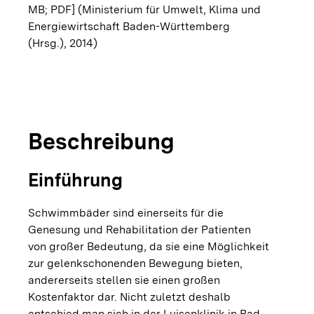
MB; PDF]
(Ministerium für Umwelt, Klima und
Energiewirtschaft Baden-Württemberg
(Hrsg.), 2014)
copyright
© Luisenklin
Schwimmbadder Luisenklinik
Beschreibung
Einführung
Schwimmbäder sind einerseits für die
Genesung und Rehabilitation der Patienten
von großer Bedeutung, da sie eine Möglichkeit
zur gelenkschonenden Bewegung bieten,
andererseits stellen sie einen großen
Kostenfaktor dar. Nicht zuletzt deshalb
entschied man sich in der Luisenklinik in Bad