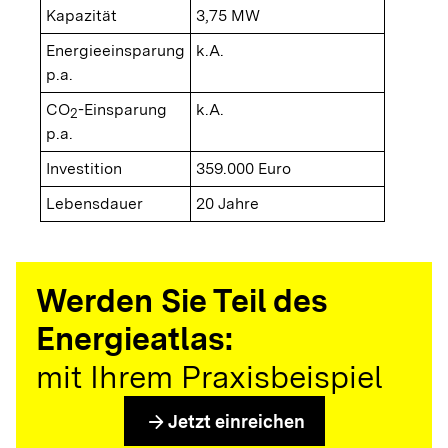
Kapazität
3,75 MW
Energieeinsparung
k.A.
p.a.
CO
-Einsparung
k.A.
2
p.a.
Investition
359.000 Euro
Lebensdauer
20 Jahre
Werden Sie Teil des
Energieatlas:
mit Ihrem Praxisbeispiel
arrow_forward
Jetzt einreichen