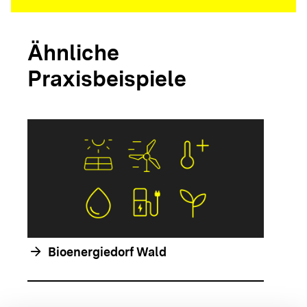
Ähnliche
Praxisbeispiele
arrow_forwar
arrow_forward
Bioenergiedorf Wald