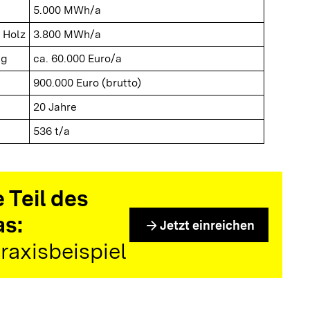
5.000 MWh/a
 Holz
3.800 MWh/a
ng
ca. 60.000 Euro/a
900.000 Euro (brutto)
20 Jahre
536 t/a
 Teil des
as:
arrow_forward
Jetzt einreichen
raxisbeispiel