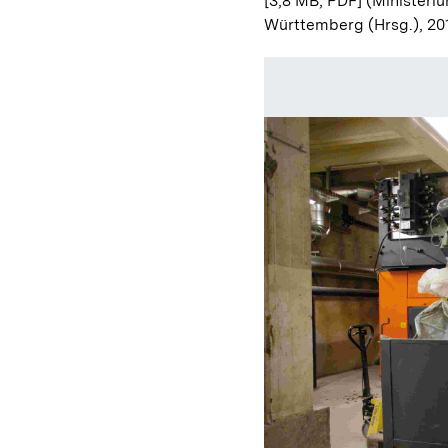
[3,8 MB; PDF]
(Ministeriu
Württemberg (Hrsg.), 20