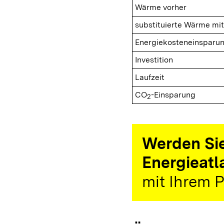
Wärme vorher
substituierte Wärme mit
Energiekosteneinsparu
Investition
Laufzeit
CO
-Einsparung
2
Werden Sie
Energieatl
mit Ihrem P