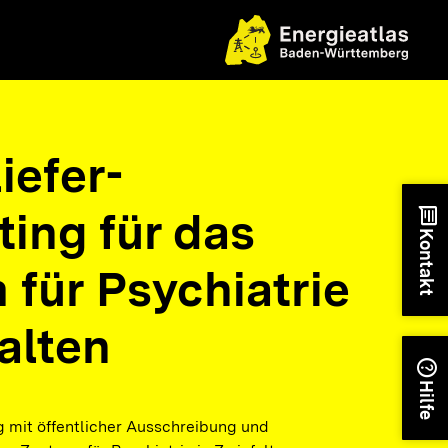
iefer-
ting für das
chat
Kontakt
 für Psychiatrie
alten
help
Hilfe
g mit öffentlicher Ausschreibung und