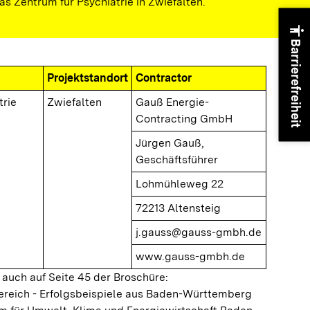
as Zentrum für Psychiatrie in Zwiefalten.
accessibility
Barrierefreiheit
Projektstandort
Contractor
trie
Zwiefalten
Gauß Energie-
Contracting GmbH
Jürgen Gauß,
Geschäftsführer
Lohmühleweg 22
72213 Altensteig
j.gauss@gauss-gmbh.de
www.gauss-gmbh.de
e auch auf Seite 45 der Broschüre:
ereich - Erfolgsbeispiele aus Baden-Württemberg