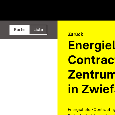
e ausführen
Karte
Liste
arrow_back
Zurück
Energiel
Contrac
Zentrum
in Zwief
Energieliefer-Contractin