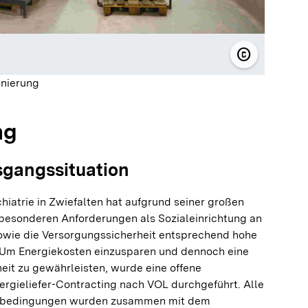
copyright
© ZfP Zentru
anierung
ng
sgangssituation
hiatrie in Zwiefalten hat aufgrund seiner großen
 besonderen Anforderungen als Sozialeinrichtung an
owie die Versorgungssicherheit entsprechend hohe
. Um Energiekosten einzusparen und dennoch eine
eit zu gewährleisten, wurde eine offene
ergieliefer-Contracting nach VOL durchgeführt. Alle
bedingungen wurden zusammen mit dem