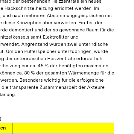
erhalb der bestehenden Heizzentrale ein neues
die Hackschnitzelheizung errichtet werden. Im
, und nach mehreren Abstimmungsgesprächen mit
diese Konzeption aber verworfen. Ein Teil der
rde demontiert und der so gewonnene Raum für die
itzelkessels samt Elektrofilter und
wendet. Angrenzend wurden zwei unterirdische
ut. Um den Pufferspeicher unterzubringen, wurde
g der unterirdischen Heizzentrale erforderlich.
lheizung nur ca. 45 % der benötigten maximalen
 können ca. 80 % der gesamten Wärmemenge für die
werden. Besonders wichtig für die erfolgreiche
 die transparente Zusammenarbeit der Akteure
planung.
)
nen