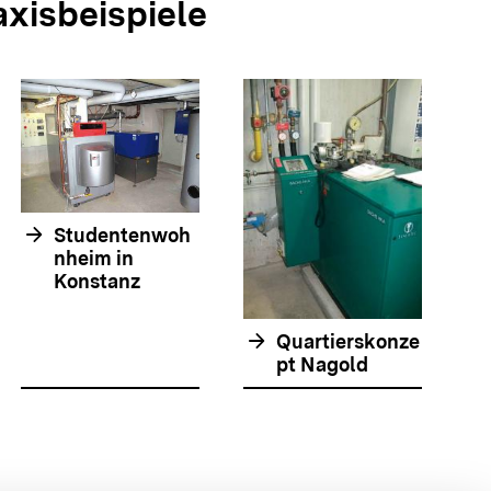
axisbeispiele
arrow_forwar
arrow_forward
Studentenwoh
nheim in
Konstanz
arrow_forward
Quartierskonze
pt Nagold
olie springen
olie springen