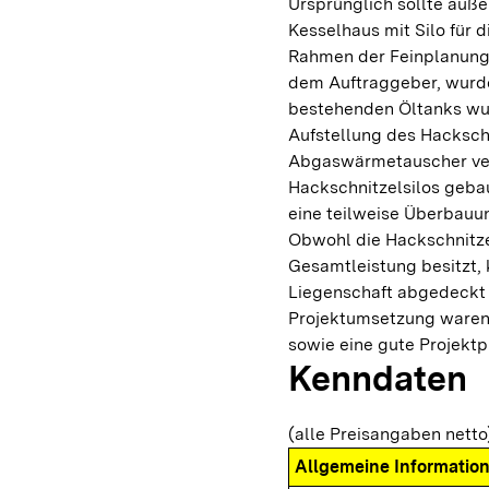
Ursprünglich sollte auß
Kesselhaus mit Silo für 
Rahmen der Feinplanung
dem Auftraggeber, wurde 
bestehenden Öltanks wu
Aufstellung des Hackschn
Abgaswärmetauscher ver
Hackschnitzelsilos geba
eine teilweise Überbauun
Obwohl die Hackschnitze
Gesamtleistung besitzt,
Liegenschaft abgedeckt 
Projektumsetzung waren
sowie eine gute Projekt
Kenndaten
(alle Preisangaben netto
Allgemeine Informatio