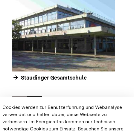
arrow_forwar
arrow_forward
Staudinger Gesamtschule
chevron_left
chevron_right
Zur vorhergehenden Folie springen
Zur nächsten Folie springen
Cookies werden zur Benutzerführung und Webanalyse
verwendet und helfen dabei, diese Webseite zu
{{#displayPraxisbeispielMap}} {{{body}}}
verbessern. Im Energieatlas kommen nur technisch
{{/displayPraxisbeispielMap}}
notwendige Cookies zum Einsatz.
Besuchen Sie unsere