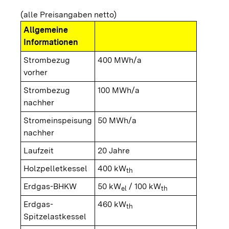
(alle Preisangaben netto)
Allgemeine
Informationen
Strombezug
400 MWh/a
vorher
Strombezug
100 MWh/a
nachher
Stromeinspeisung
50 MWh/a
nachher
Laufzeit
20 Jahre
Holzpelletkessel
400 kW
th
Erdgas-BHKW
50 kW
/ 100 kW
el
th
Erdgas-
460 kW
th
Spitzelastkessel