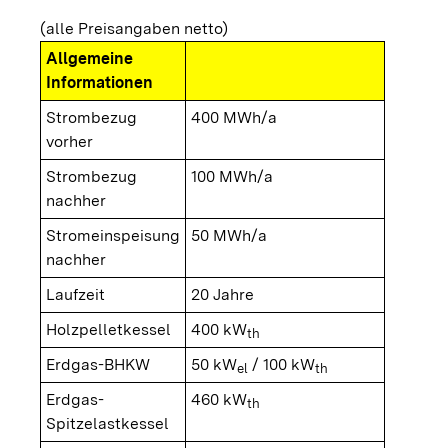
(alle Preisangaben netto)
Allgemeine
Informationen
Strombezug
400 MWh/a
vorher
Strombezug
100 MWh/a
nachher
Stromeinspeisung
50 MWh/a
nachher
Laufzeit
20 Jahre
Holzpelletkessel
400 kW
th
Erdgas-BHKW
50 kW
/ 100 kW
el
th
Erdgas-
460 kW
th
Spitzelastkessel