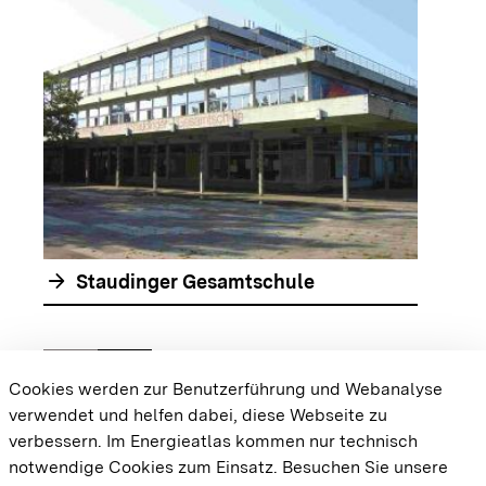
arrow_forwar
arrow_forward
Staudinger Gesamtschule
chevron_left
chevron_right
Zur vorhergehenden Folie springen
Zur nächsten Folie springen
Cookies werden zur Benutzerführung und Webanalyse
verwendet und helfen dabei, diese Webseite zu
{{#displayPraxisbeispielMap}} {{{body}}}
verbessern. Im Energieatlas kommen nur technisch
{{/displayPraxisbeispielMap}}
notwendige Cookies zum Einsatz.
Besuchen Sie unsere