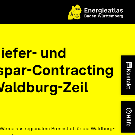
iefer- und
spar-Contracting
chat
Kontakt
Waldburg-Zeil
n
help
Hilfe
 Wärme aus regionalem Brennstoff für die Waldburg-