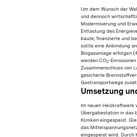
Um dem Wunsch der Wald
und dennoch wirtschaftl
Modernisierung und Erwe
Entlastung des Energieve
baute, finanzierte und 
sollte eine Anbindung an
Biogasanlage erfolgen (4
werden CO
-Emissionen 
2
Zusammenschluss von Lan
gesicherte Brennstoffve
Gastransportwege zusätz
Umsetzung und
Im neuen Heizkraftwerk 
Übergabestation in das
Kliniken eingespeist. Gle
das Mittelspannungsnet
eingespeist wird. Durch