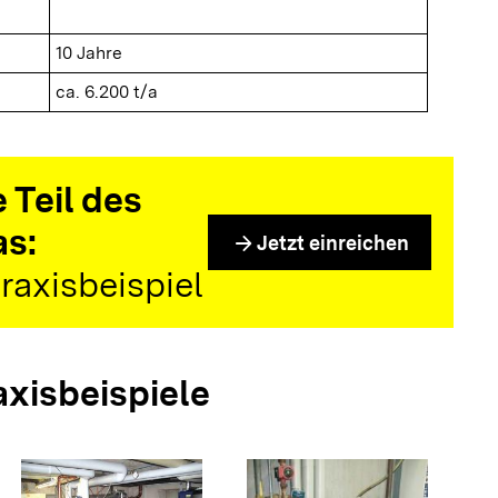
10 Jahre
ca. 6.200 t/a
 Teil des
as:
arrow_forward
Jetzt einreichen
raxisbeispiel
axisbeispiele