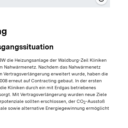
© Waldburg-Z
ng
sgangssituation
nBW die Heizungsanlage der Waldburg-Zeil Kliniken
igem Nahwärmenetz. Nachdem das Nahwärmenetz
en Vertragsverlängerung erweitert wurde, haben die
008 erneut auf Contracting gebaut. In der ersten
ie Kliniken durch ein mit Erdgas betriebenes
orgt. Mit Vertragsverlängerung wurden neue Ziele
rpotenziale sollten erschlossen, der CO
-Ausstoß
2
nale sowie alternative Energiegewinnung ermöglicht