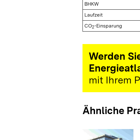
BHKW
Laufzeit
CO
-Einsparung
2
Werden Sie
Energieatl
mit Ihrem P
Ähnliche Pr