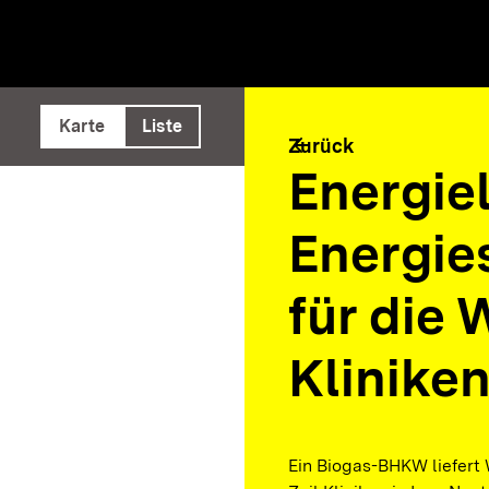
e ausführen
Karte
Liste
arrow_back
Zurück
Energiel
Energie
für die 
Klinike
Ein Biogas-BHKW liefert