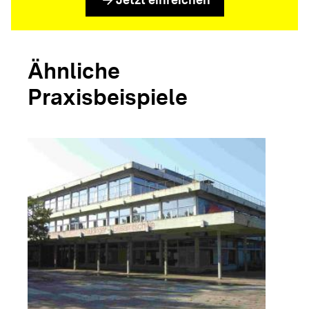
Ähnliche
Praxisbeispiele
arrow_forwar