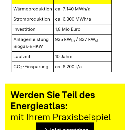
Wärmeproduktion
ca. 7.140 MWh/a
Stromproduktion
ca. 6.300 MWh/a
Investition
1,8 Mio Euro
Anlagenleistung
935 kW
/ 837 kW
th
el
Biogas-BHKW
Laufzeit
10 Jahre
CO
-Einsparung
ca. 6.200 t/a
2
Werden Sie Teil des
Energieatlas:
mit Ihrem Praxisbeispiel
arrow_forward
Jetzt einreichen