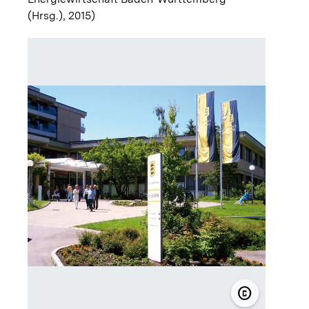
(Hrsg.), 2015)
copyright
© Waldburg-Z