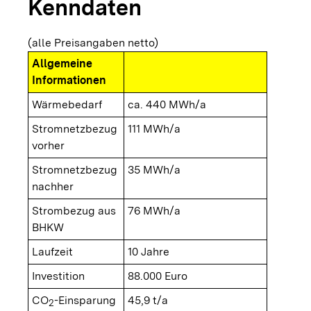
Kenndaten
(alle Preisangaben netto)
Allgemeine
Informationen
Wärmebedarf
ca. 440 MWh/a
Stromnetzbezug
111 MWh/a
vorher
Stromnetzbezug
35 MWh/a
nachher
Strombezug aus
76 MWh/a
BHKW
Laufzeit
10 Jahre
Investition
88.000 Euro
CO
-Einsparung
45,9 t/a
2