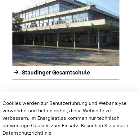
arrow_forward
Staudinger Gesamtschule
chevron_left
chevron_right
Zur vorhergehenden Folie springen
Zur nächsten Folie springen
Cookies werden zur Benutzerführung und Webanalyse
verwendet und helfen dabei, diese Webseite zu
{{#displayPraxisbeispielMap}} {{{body}}}
verbessern. Im Energieatlas kommen nur technisch
{{/displayPraxisbeispielMap}}
notwendige Cookies zum Einsatz.
Besuchen Sie unsere
Datenschutzrichtlinie
Cookie-Einstellungen
Barrierefreiheit
Datenschutz