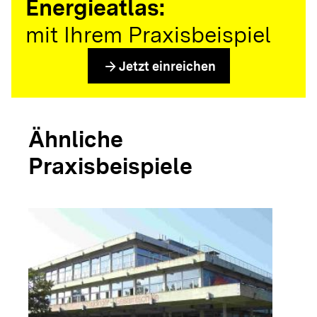
Energieatlas:
mit Ihrem Praxisbeispiel
arrow_forward
Jetzt einreichen
Ähnliche
Praxisbeispiele
arrow_forwar