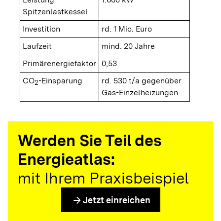
Spitzenlastkessel
Investition
rd. 1 Mio. Euro
Laufzeit
mind. 20 Jahre
Primärenergiefaktor
0,53
CO
-Einsparung
rd. 530 t/a gegenüber
2
Gas-Einzelheizungen
Werden Sie Teil des
Energieatlas:
mit Ihrem Praxisbeispiel
arrow_forward
Jetzt einreichen