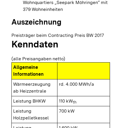
Wohnquartiers „Seepark Möhringen“ mit
379 Wohneinheiten
Auszeichnung
Preisträger beim Contracting Preis BW 2017
Kenndaten
(alle Preisangaben netto)
Allgemeine
Informationen
Wärmeerzeugung
rd. 4.000 MWh/a
ab Heizzentrale
Leistung BHKW
110 kW
th
Leistung
700 kW
Holzpelletkessel
Leistung
1.600 kW