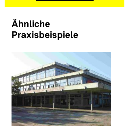
Ähnliche
Praxisbeispiele
arrow_forwar