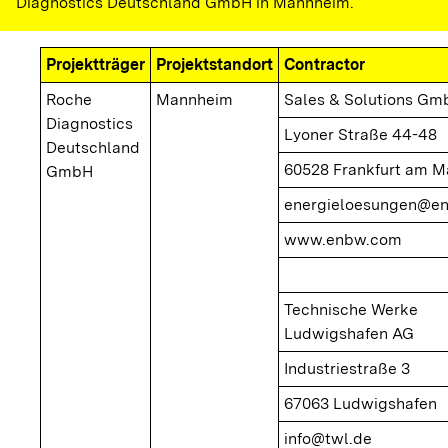
Diagnostics Deutschland GmbH in Mannheim.
Projektträger
Projektstandort
Contractor
Roche
Mannheim
Sales & Solutions Gm
Diagnostics
Lyoner Straße 44-48
Deutschland
60528 Frankfurt am M
GmbH
energieloesungen@e
www.enbw.com
Technische Werke
Ludwigshafen AG
Industriestraße 3
67063 Ludwigshafen
info@twl.de