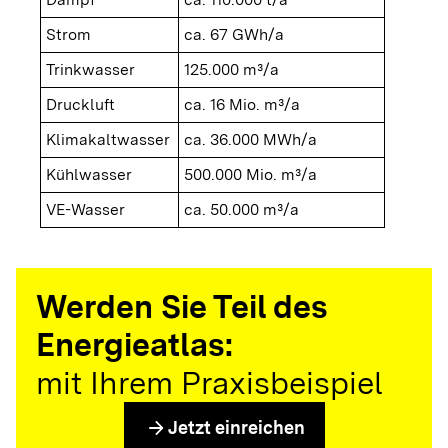
Strom
ca. 67 GWh/a
Trinkwasser
125.000 m³/a
Druckluft
ca. 16 Mio. m³/a
Klimakaltwasser
ca. 36.000 MWh/a
Kühlwasser
500.000 Mio. m³/a
VE-Wasser
ca. 50.000 m³/a
Werden Sie Teil des
Energieatlas:
mit Ihrem Praxisbeispiel
arrow_forward
Jetzt einreichen