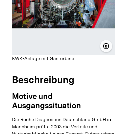
copyright
© Roche Dia
KWK-Anlage mit Gasturbine
Beschreibung
Motive und
Ausgangssituation
Die Roche Diagnostics Deutschland GmbH in
Mannheim prüfte 2003 die Vorteile und
Wirtschaftlichkeit eines Gesamt-Outsourcings